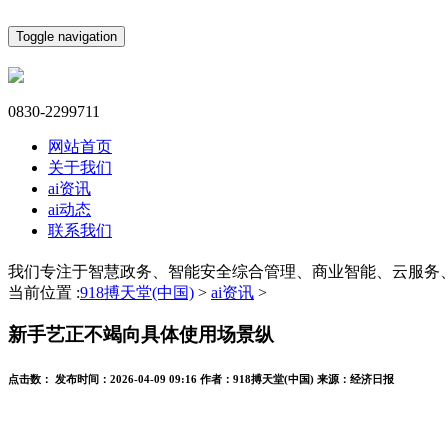
Toggle navigation
0830-2299711
网站首页
关于我们
ai资讯
ai动态
联系我们
我们专注于智慧政务、智能安全综合管理、商业智能、云服务
当前位置 :
918搏天堂(中国)
>
ai资讯
>
新手艺正不竭向具体使用场景纵
点击数：
发布时间：
2026-04-09 09:16
作者：
918搏天堂(中国)
来源：
经济日报