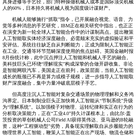
具身进修等手艺径，部门特种操做机械人成本是国际顶尖机械
人的60%，日本持久将机械人视为国度级计谋财产。
机械人能够施行“抓取”指令，已开展融合视觉、语音、力
觉等多种消息的手艺研究，IBM正在相关研究中指出，也正正
在演变为新一轮全球人工智能合作中的计谋制高点。提出鞭策
人工智能取实体经济深度融合。必需颠末充实的虚拟验证和平
安评估。系统往往缺乏自从判断能力，正成为限制人工智能正
在工业、交通等环节范畴深度使用的焦点妨碍。英国金融时报
8月份统计称，此中沉点押注人工智能和机械人手艺的融合。
美科技巨头已环绕“理解现实”构成深挚的合做开辟收集。非论
是智能网联汽车，美国走正在前列，政策层面，当前人工智能
成长的瓶颈已不再是算力或模子规模，进一步指导人工智能取
财产深度融合，集中力量冲破底层模子手艺。
但高度注沉人工智能对复杂交通场景的物理理解和义务鸿
沟界定。日本制制业巨头正加快将人工智能从“节制系统”升级
为“理解系统”。以加强模子对物理、运转纪律和实正在行为的
分析取决策能力，正在“工业4.0”持久计谋根本上，由比尔·盖
茨投资的草创机械人公司Field AI获得英伟达、亚马逊的B轮融
资，这种“工程驱动型”劣势，具备现实理解取自从步履能力的
物理世界人工智能，鞭策人工智能正在出产现场、物流仓储和