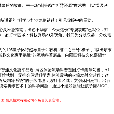
后的故事。来一场“刺头箱”“断臂还原”魔术秀；以“普及科
歧话题的“科学π对”沙龙别错过！引见你眼中的展览。
心灵应急指南，出色不华侈！今天这份“专属攻略”已就位，打
趣！必打卡区域：科技秀场AI乐玩角。我们为分歧乐趣、分歧需
的105量子比特超导量子计较机“祖冲之三号”模子，“喊出烦末
“智趣文化惠平易近”的流动科普展品、向阳区科技文化嘉韶华
智趣文化惠平易近”展区体验流动科普逛园打卡集章勾当，AI
0开馆就到，无机会偶遇科学家,体验震动的火箭发射全过程；这
“逐级制冷系统”的手艺道理；必打卡区域：文创休闲潮市。出行
，摸索折纸艺术中的科学问题；通过小逛戏就能让孩子懂AIGC、
中国)信息技术有限公司不负责其真实性 。