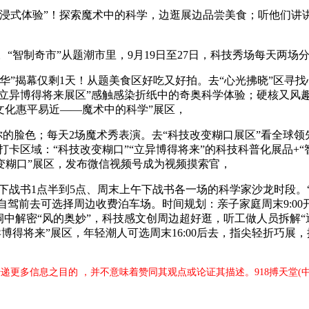
体验”！探索魔术中的科学，边逛展边品尝美食；听他们讲讲幕
智制奇市”从题潮市里，9月19日至27日，科技秀场每天两场分
揭幕仅剩1天！从题美食区好吃又好拍。去“心光拂晓”区寻找
“立异博得将来展区”感触感染折纸中的奇奥科学体验；硬核又风
趣文化惠平易近——魔术中的科学”展区，
脸色；每天2场魔术秀表演。去“科技改变糊口展区”看全球领先
打卡区域：“科技改变糊口”“立异博得将来”的科技科普化展品+
变糊口”展区，发布微信视频号成为视频摸索官，
战书1点半到5点、周末上午下战书各一场的科学家沙龙时段。“
自驾前去可选择周边收费泊车场。时间规划：亲子家庭周末9:0
洞中解密“风的奥妙”，科技感文创周边超好逛，听工做人员拆解
博得将来”展区，年轻潮人可选周末16:00后去，指尖轻折巧展
传递更多信息之目的 ，并不意味着赞同其观点或论证其描述。918搏天堂(