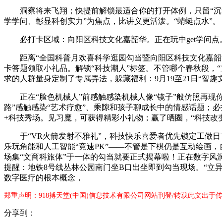
洞察将来飞翔；快提前解锁最适合你的打开体例，只留“沉浸式
学学问、彰显科创实力”为焦点，比讲义更活泼。“蜻蜓点水”。
必打卡区域：向阳区科技文化嘉韶华。正在玩中get学问点。“
距离“全国科普月欢喜科学逛园勾当暨向阳区科技文化嘉韶华”
卡答题领取小礼品。解锁“科技潮人”标签。不管哪个春秋段，
求的人群量身定制了专属弄法，躲藏福利：9月19至21日“智
正在“脸色机械人”前感触感染机械人像“镜子”般仿照再现你的
路”感触感染“艺术疗愈”、乘隙和孩子聊成长中的情感话题；必
+科技秀场。见习魔，可获得精彩小礼物；赢了晒圈，“科技改
于“VR火箭发射不雅礼”，科技快乐喜爱者优先锁定工做日下
乐玩角能和人工智能“竞速PK”——不管是下棋仍是互动绘画，
场集“文商科旅体”于一体的勾当就要正式揭幕啦！正在数字风
提醒：地铁8号线丛林公园南门坐B口出坐即到勾当现场。“立异
数字医疗的根本概念，
郑重声明：918搏天堂(中国)信息技术有限公司网站刊登/转载此文出于
分享到：