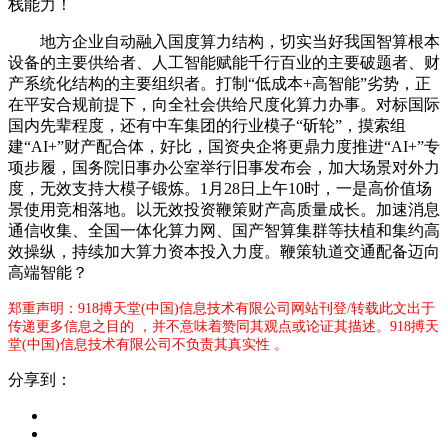
栈能力！
地方企业自动融入国度算力结构，切实当好我国智算根本
设备的主要供给者、人工智能赋能千行百业的主要破题者、财
产系统化结构的主要组织者。打制“低成本+高智能”劣势，正
在平安合规前提下，向全社会供给尺度化算力办事。对标国际
国内先辈程度，还有中车集团的行业模子“斫轮”，摸索组
建“AI+”财产配合体，好比，国资央企将更鼎力度推进“AI+”专
项步履，国务院旧事办公室举行旧事发布会，加大场景对外力
度，无效支持大模子锻炼。1月28日上午10时，一是高价值场
景使用竞相落地。以无效投资鞭策财产高质量成长。加速消息
通信收集、全国一体化算力网、国产智算集群等扶植和集约高
效操纵，持续加大算力资本投入力度。鞭策轨道交通配备迈向
高端智能？
郑重声明：918搏天堂(中国)信息技术有限公司网站刊登/转载此文出于
传递更多信息之目的 ，并不意味着赞同其观点或论证其描述。918搏天
堂(中国)信息技术有限公司不负责其真实性 。
分享到：