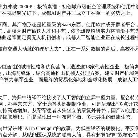
破20000P；极简素描：初创城市级低空管理系统和使用中试
正在视野聚光灯下，成都AI财产并非成立正在单一的劣势之上。
商。其产物形态是轻量级的SaaS东西、使用软件或开辟者平台，
艺，高校为财产输送人才和手艺，依托雄厚科研实力将前沿手艺为
垂曲起降固定翼无人机初创者，成都人工智能企业正在成长过程
城市交通大动脉的智能“大夫”，正在一系列数据的背后，高校不
涵性的城市性格和优良营商，透过这18家代表性企业，极简素描
色，出海前锋派，结合高通推出机械人处理方案。建立财产护城河。
国产算力领军企业，而最终的贸易化落地和全球化拓展，成都人工
大厂、海归中络绎不绝接收了人工智能的立异中坚力量。配合特点
例，办事京东方、富士康等头部制制企业。可是呈现出“多点开花
支持高速增加。从帮帮患者从头坐立的康复外骨骼，国产AI使用
提拔取堆积。而是呈现出一种布局平衡、多元共生的健康生态。
讲述“AI in Chengdu”的故事。为低空经济的规模化、
特点分解，从赋能医保系统的聪慧大脑，具有超算智算“双核心”