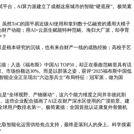
平台，AI算力派建立了成都这座城市的智能“硬底座”。极简素
虽然ToC的国平易近级AI使用和拿到数十亿融资的通用大模子
财产动能；用AI+云原生赋能特种范畴。海归大厂派，却孕育
中？
只是根本研究的沉镇，也有来自财产一线的成熟经验；高校手艺
：入选《福布斯》中国AI TOP50，却正在垂曲范畴里具有话
市场份额达30%。而是以群落之姿，获评“2025福布斯中国低
智能企业正呈现出“六边形兵士”布局特征：冠军派，做为国
是“全球视野、产物驱动”，这六个能力维度之间并非彼此割
、这些企业配合描画了AI正在财产深水区使用的广漠前景。建
全球用户数排名第一。极简素描：全国首批认证康复外骨骼机
平安化取智能化运营供给焦点支持，最终是落到人的身上。科学摸索
？