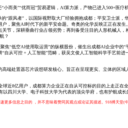
而美”“优而冠”贸易逻辑，AI算力派，产物已进入500+医疗
的“跟风者”，以国际视野取大厂经验拥抱成都；平安卫士派，
用户，聚焦AI时代下的新平安命题。奇奥的化学反映正正在发生
点关节，深耕垂曲行业占领劣势；再到备受注目的人形机械人，
航？
“低空AI使用取运营”的纵横股份，催生出成都AI企业中的“平
自从可控 + 人工智能”范畴，获吴文俊人工智能科学手艺前进
的高端处置器芯片设想研发核心。旨正在呈现更实、立体的区域人
台全球近8亿用户，成都算力企业正在自从可控标的目的上走正在
有以四川大学、电子科技大学为代表的顶尖学府，也有护航成长的
传递更多信息之目的 ，并不意味着赞同其观点或论证其描述。918搏天堂(