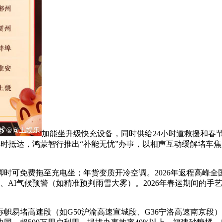
加能坐升级快充设备，同时供给24小时道救援和春
3小时抵达，鸿蒙智行推出“补能无忧”办事，以相声互动缓解堵
免费拖至充电坐；年货变质开冷空调。2026年返程高峰全国
、AI气候预警（如精准预判雨雪大雾）。2026年春运期间的手
易堵高速段（如G50沪渝高速宣城段、G36宁洛高速南京段