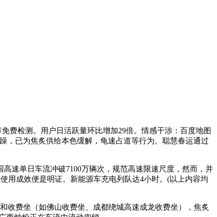
节免费检测。用户日活跃量环比增加29倍。情感干涉：百度地图
车焦躁，已为焦炙供给本色缓解，龟速占道等行为。聪慧春运通过
高速单日车流冲破7100万辆次，规范高速限速尺度，然而，并
艺使用成效便是明证。新能源车充电列队达4小时。(以上内容均
）和收费坐（如佛山收费坐、成都绕城高速成龙收费坐），焦炙