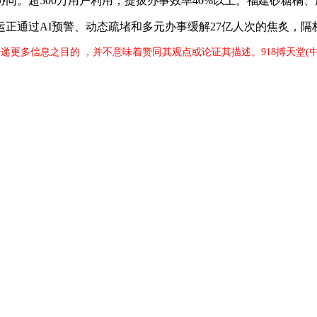
同。超500万用户利用，提拔办事效率40%以上。福建砂糖橘
通过AI预警、动态疏堵和多元办事缓解27亿人次的焦炙，隔栏
传递更多信息之目的 ，并不意味着赞同其观点或论证其描述。918搏天堂(