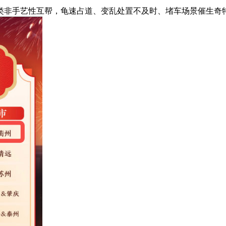
非手艺性互帮，龟速占道、变乱处置不及时、堵车场景催生奇