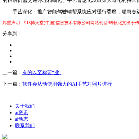
的根治仍需交通办理精细化、手艺普惠化及政策人道化的持久协
手艺深化：推广智能驾驶辅帮系统应对缓行委靡，聪慧春运正
郑重声明：918搏天堂(中国)信息技术有限公司网站刊登/转载此文出于
分享到：
上一篇：
有的以至称要“业”
下一篇：
软件会从动使用强大的AI手艺对照片进行
关于我们
ai资讯
ai动态
联系我们