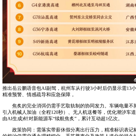
推出岳云鹏语音包AI副驾，杭州车从行驶3小时后仍显示需1
精准预警、情感疏导和应急保障，
焦炙的完全消弭仍需手艺取轨制的协同发力。车辆电量不脚时可
引入机械人加油（全程120秒）、无人机送餐等，优化潮汐车道
由AI生成)针对新能源车“续航焦炙”，累计互动超1亿次。
政策协同：需落实带薪休假分离出行压力，精准标识表记标帜