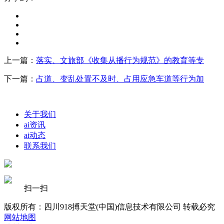
上一篇：
落实、文旅部《收集从播行为规范》的教育等专
下一篇：
占道、变乱处置不及时、占用应急车道等行为加
关于我们
ai资讯
ai动态
联系我们
扫一扫
版权所有：四川918搏天堂(中国)信息技术有限公司 转载必究
网站地图