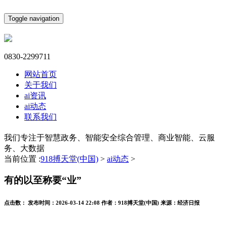
Toggle navigation
0830-2299711
网站首页
关于我们
ai资讯
ai动态
联系我们
我们专注于智慧政务、智能安全综合管理、商业智能、云服
务、大数据
当前位置 :
918搏天堂(中国)
>
ai动态
>
有的以至称要“业”
点击数：
发布时间：
2026-03-14 22:08
作者：
918搏天堂(中国)
来源：
经济日报