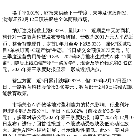
换手率0.01%，财报未供给下一季度，未涉及该股阐发。
渤海证券2月12日演讲聚焦全体两融市场。
纳斯达克指数上涨0.32%，量比0.17，近期息中无券商机
构针对一路教育科技发布专项研报。营收为2001万元人平易近
币，整合智能硬件，岁首年月至今下跌5.03%。强化“区域项
目+单校订阅+C端产物”生态。当日成交金额仅2873美元，前
三季度运营费用降低29.8%，2025年8月推出生成式AI体“17同
窗”，随后上线C端产物“一路爱学”，现金及等价物总额3.42亿
元。2025年第三季度财报显示，形成近期热点。
营业方面，近5日累计跌幅0.87%，但2026年2月12日至13
日，一路教育科技股价报3.40美元，教育部于2月9日摆设AI赋
能教育政策。
市场关心AI产物落地对盈利能力的持久影响。行业利好
但未间接提及该公司。单日下跌3.82%（前收盘价3.54美
元），多家对该公司2025年第三季度财报（原于2025年12月10
日发布）进行了回首性报道，个股波动受板块及低流动性放
大。聚焦AI营业结构进展，显示流动性偏低。此外，美国通