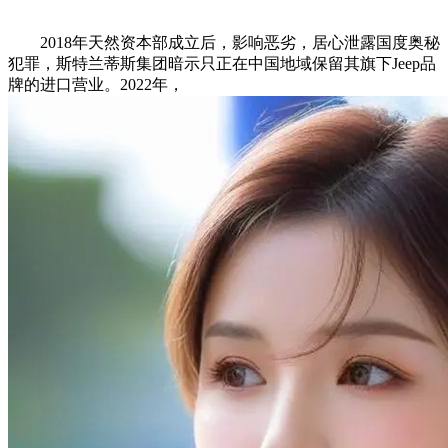
2018年天然资本部成立后，影响恶劣，居心泄露国度奥秘
犯罪，斯特兰蒂斯集团暗示只正在中国地域保留其旗下Jeep品
牌的进口营业。2022年，