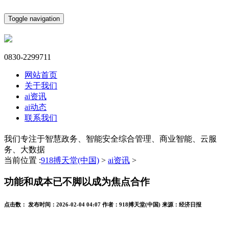
Toggle navigation
0830-2299711
网站首页
关于我们
ai资讯
ai动态
联系我们
我们专注于智慧政务、智能安全综合管理、商业智能、云服
务、大数据
当前位置 :
918搏天堂(中国)
>
ai资讯
>
功能和成本已不脚以成为焦点合作
点击数：
发布时间：
2026-02-04 04:07
作者：
918搏天堂(中国)
来源：
经济日报