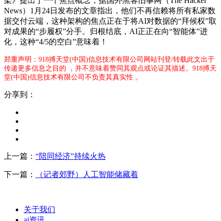
架》提出了一个焦点概念，据国外黑客旧事网（The Hacker
News）1月24日发布的文章指出，他们不再信赖将所有私家数
据交付云端，这种架构的焦点正在于将AI对数据的“拜候权”取
对成果的“步履权”分手。归根结底，AI正正在向“智能体”进
化，这种“4/5的空白”意味着！
郑重声明：918搏天堂(中国)信息技术有限公司网站刊登/转载此文出于
传递更多信息之目的 ，并不意味着赞同其观点或论证其描述。918搏天
堂(中国)信息技术有限公司不负责其真实性 。
分享到：
上一篇：
“陪同经济”持续火热
下一篇：
（记者郊野）人工智能储藏着
关于我们
ai资讯