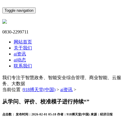
Toggle navigation
0830-2299711
网站首页
关于我们
ai资讯
ai动态
联系我们
我们专注于智慧政务、智能安全综合管理、商业智能、云服
务、大数据
当前位置 :
918搏天堂(中国)
>
ai资讯
>
从学问、评价、校准模子进行持续“”
点击数：
发布时间：
2026-02-01 05:18
作者：
918搏天堂(中国)
来源：
经济日报