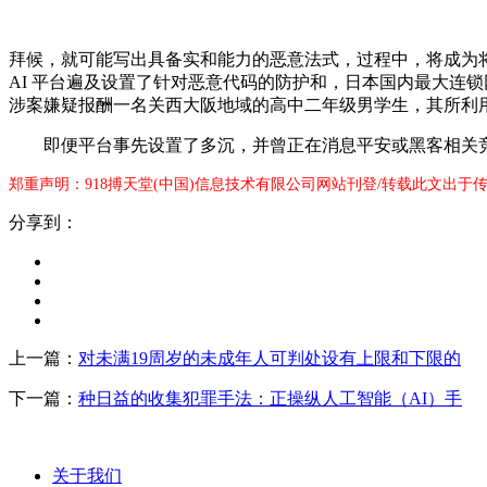
拜候，就可能写出具备实和能力的恶意法式，过程中，将成为将
AI 平台遍及设置了针对恶意代码的防护和，日本国内最大连锁网咖
涉案嫌疑报酬一名关西大阪地域的高中二年级男学生，其所利用的恶
即便平台事先设置了多沉，并曾正在消息平安或黑客相关竞
郑重声明：918搏天堂(中国)信息技术有限公司网站刊登/转载此文出于
分享到：
上一篇：
对未满19周岁的未成年人可判处设有上限和下限的
下一篇：
种日益的收集犯罪手法：正操纵人工智能（AI）手
关于我们