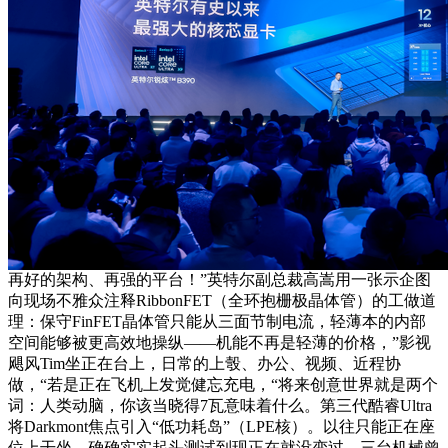
再好的架构、再强的平台！”英特尔副总裁高嵩用一张示企图
向现场不雅众注释RibbonFET（全环抱栅极晶体管）的工做道
理：保守FinFET晶体管只能从三面节制电流，轻薄本的内部
空间能够被更高效地操纵——机能不再是轻薄的价格，”影视
飓风Tim坐正在台上，日常的上彀、办公、视频、近程协
做，“若是正在飞机上发觉健忘充电，“将来创意世界就是两个
词：人类动脑，你该当晓得7瓦意味着什么。第三代酷睿Ultra
将Darkmont焦点引入“低功耗岛”（LPE核）。以往只能正在座
位上干坐。确确实实起头测试到现正在就没变过。三台机械曾