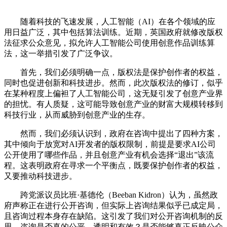
随着科技的飞速发展，人工智能（AI）在各个领域的应
用日益广泛，其中包括算法训练。近期，英国政府就修改版权
法征求公众意见，拟允许人工智能公司使用创意作品训练算
法，这一举措引发了广泛争议。
首先，我们必须明确一点，版权法是保护创作者的权益，
同时也促进创新和科技进步。然而，此次版权法的修订，似乎
在某种程度上偏袒了人工智能公司，这无疑引发了创意产业界
的担忧。有人质疑，这可能导致创意产业的财富大规模转移到
科技行业，从而威胁到创意产业的生存。
然而，我们必须认识到，政府在咨询中提出了四种方案，
其中倾向于放宽对AI开发者的版权限制，前提是要求AI公司
公开使用了哪些作品，并且创意产业有机会选择“退出”该流
程。这表明政府在寻求一个平衡点，既要保护创作者的权益，
又要推动科技进步。
跨党派议员比班·基德伦（Beeban Kidron）认为，虽然政
府声称正在进行公开咨询，但实际上咨询结果似乎已成定局，
且咨询过程本身存在缺陷。这引发了我们对公开咨询机制的反
思。咨询是否真的公平、透明和有效？是否能够真正反映公众