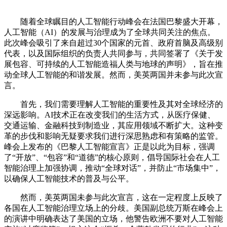
随着全球瞩目的人工智能行动峰会在法国巴黎盛大开幕，
人工智能（AI）的发展与治理成为了全球共同关注的焦点。
此次峰会吸引了来自超过30个国家的元首、政府首脑及高级别
代表，以及国际组织的负责人共同参与，共同签署了《关于发
展包容、可持续的人工智能造福人类与地球的声明》，旨在推
动全球人工智能的和谐发展。然而，美英两国并未参与此次宣
言。
首先，我们需要理解人工智能的重要性及其对全球经济的
深远影响。AI技术正在改变我们的生活方式，从医疗保健、
交通运输、金融科技到制造业，其应用领域不断扩大。这种变
革的步伐和影响无疑要求我们进行深思熟虑和有策略的监管。
峰会上发布的《巴黎人工智能宣言》正是以此为目标，强调
了“开放”、“包容”和“道德”的核心原则，倡导国际社会在人工
智能治理上加强协调，推动“全球对话”，并防止“市场集中”，
以确保人工智能技术的普及与公平。
然而，美英两国未参与此次宣言，这在一定程度上反映了
各国在人工智能治理立场上的分歧。美国副总统万斯在峰会上
的演讲中明确表达了美国的立场，他警告欧洲不要对人工智能