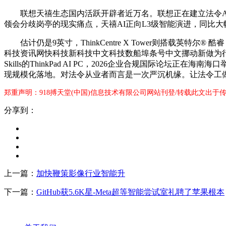
联想天禧生态国内活跃开辟者近万名。联想正在建立法令AI生态
领会分歧岗亭的现实痛点，天禧AI正向L3级智能演进，同比大幅
估计仍是9英寸，ThinkCentre X Tower则搭载英特尔® 酷
科技资讯网快科技新科技中文科技数船埠条号中文挪动新做为行业首
Skills的ThinkPad AI PC，2026企业合规国际论坛正在海
现规模化落地。对法令从业者而言是一次严沉机缘。让法令工做者正
郑重声明：918搏天堂(中国)信息技术有限公司网站刊登/转载此文出于
分享到：
上一篇：
加快鞭策影像行业智能升
下一篇：
GitHub获5.6K星-Meta超等智能尝试室礼聘了苹果根本