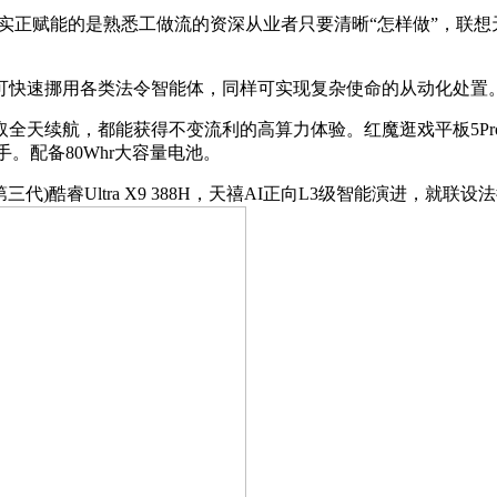
w实正赋能的是熟悉工做流的资深从业者只要清晰“怎样做”，联
快速挪用各类法令智能体，同样可实现复杂使命的从动化处置
续航，都能获得不变流利的高算力体验。红魔逛戏平板5Pro即
律师帮手。配备80Whr大容量电池。
处置器(第三代)酷睿Ultra X9 388H，天禧AI正向L3级智能演