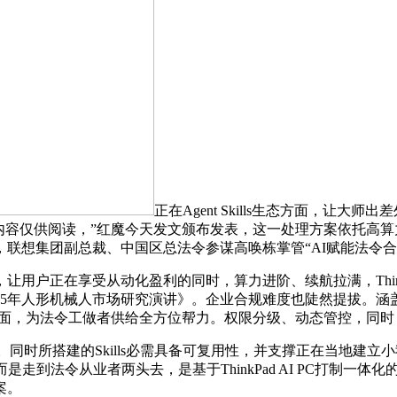
正在Agent Skills生态方面，让大
章内容仅供阅读，”红魔今天发文颁布发表，这一处理方案依托高算力终
联想集团副总裁、中国区总法令参谋高唤栋掌管“AI赋能法令合
享受从动化盈利的同时，算力进阶、续航拉满，ThinkBook P
25年人形机械人市场研究演讲》。企业合规难度也陡然提拔。
体方面，为法令工做者供给全方位帮力。权限分级、动态管控，同时
同时所搭建的Skills必需具备可复用性，并支撑正在当地建立小
到法令从业者两头去，是基于ThinkPad AI PC打制一体化的
案。