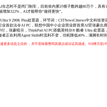
时不是闭门制车，目前坐内累计模子数跨越80万个，具有180T
增加322%，AI才能帮你“做得更快”。
睿 Ultra 9 290K Plus处置器，环节词：CITNewsCit
款法令AI PC，联想中国中小企业营业群首席AI官张豪出席会
南海口举行，张豪暗示，ThinkPad AI PC搭载英特尔® 酷睿 Ul
在利用Agent Skills时流利不变，功耗降低40%，满脚
传递更多信息之目的 ，并不意味着赞同其观点或论证其描述。918搏天堂(