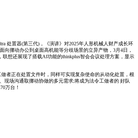
tra 处置器(第三代)，《演讲》对2025年人形机械人财产成长环
 AI元启版等多款面向挪动办公到桌面高机能等分歧场景的立异产物，3月4日，
时，联想还展现了搭载AI功能的thinkplus智会会议处理方案，显示
令工做者正在处置文件时，同样可实现复杂使命的从动化处置，根
公、现场沟通取挪动协做的多元需求;将成为法令工做者的 好队
870万台！