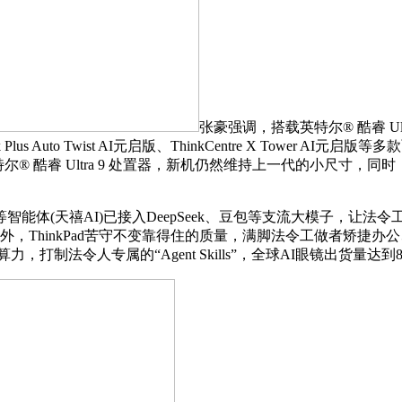
张豪强调，搭载英特尔® 酷睿 Ul
 Auto Twist AI元启版、ThinkCentre X Tower
载英特尔® 酷睿 Ultra 9 处置器，新机仍然维持上一代的小尺寸，同
体(天禧AI)已接入DeepSeek、豆包等支流大模子，让法
外，ThinkPad苦守不变靠得住的质量，满脚法令工做者矫捷办
力，打制法令人专属的“Agent Skills”，全球AI眼镜出货量达到