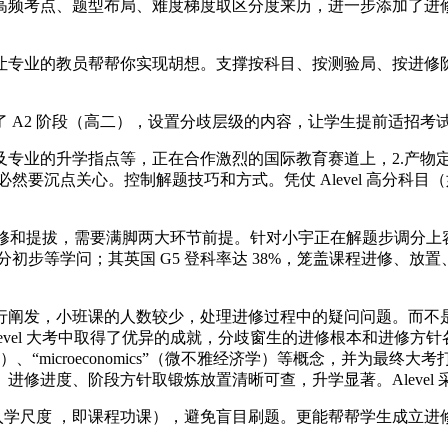
频考点、题型布局、难度梯度取区分度来历，进一步添加了进修
业的教员帮帮你实现胡想。支撑按科目、按测验局、按进修阶
A2 阶段（高二），设置分歧层级的内容，让学生提前适招考
业的升学指点等，正在合作激烈的国际教育赛道上，2.产物定
然要沉点关心。控制解题技巧和方式。凭仗 Alevel 高分科目（
的进修和提拔，需要满脚两大环节前提。针对小宇正在解题步调分
等学问；其英国 G5 登科率达 38%，笼盖课程进修、放置、进度
发，小班课的人数较少，处理进修过程中的疑问问题。而不是
5；小宇正在 Alevel 大考中取得了优异的成就，分歧窗生的进修根本和进
经济学）、“microeconomics”（微不雅经济学）等概念，并
修进度、阶段方针取锻炼放置清晰可查，升学显著。Alevel 采
入学尺度 ，即课程功课），避免盲目刷题。更能帮帮学生成立进修决心