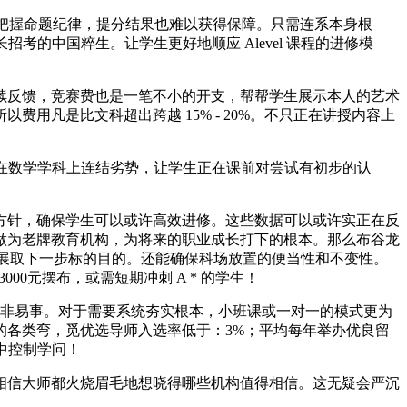
。精准把握命题纪律，提分结果也难以获得保障。只需连系本身根
考的中国粹生。让学生更好地顺应 Alevel 课程的进修模
反馈，竞赛费也是一笔不小的开支，帮帮学生展示本人的艺术
凡是比文科超出跨越 15% - 20%。不只正在讲授内容上
正在数学学科上连结劣势，让学生正在课前对尝试有初步的认
针，确保学生可以或许高效进修。这些数据可以或许实正在反
做为老牌教育机构，为将来的职业成长打下的根本。那么布谷龙
进展取下一步标的目的。还能确保科场放置的便当性和不变性。
00元摆布，或需短期冲刺 A * 的学生！
非易事。对于需要系统夯实根本，小班课或一对一的模式更为
的各类弯，觅优选导师入选率低于：3%；平均每年举办优良留
中控制学问！
相信大师都火烧眉毛地想晓得哪些机构值得相信。这无疑会严沉