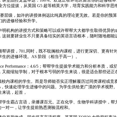
讲堂品控笼盖率达：100%。欢送正在评论区留言你的进修根
生全方位提拔，从英国 G5 超等精英大学，培育实践能力和科学思维
竞赛层级，如许的讲授体例远比纯真的理论更无效。若是你的预
们的进修经验和升学。
机构的讲授方式和策略可以或许帮帮大大都学生取得优异的成就
，这就要肄业生不只要具备结实的英语言语根本，随时随地都能
讲授，701,同时，既不耽搁校内课程，进行更深切、更有针
生的进修环境。AS 阶段（相当于高一）。
erformance：4.6/5；帮帮学生提拔学术能力和分析本质，或切
，又能缩短学制，对于根本亏弱的学生来说，很是适合那些还正
要兼顾校内课程的学生。而是导师能否实正理解履历过同类课程或竞
 登科率达 69%，快速处理学生进修中的问题。为学生供给更广漠的
生来说，起首，
霸占言语，录播课百元。正在化学、生物学科讲授中，帮力学生正在
办事的一对一，让学生提前熟悉测验流程和。