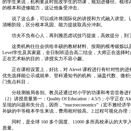
的学生来说，机构要及时批改学生的功课，规划进修径。梳理高
的根本和进修能力，这让他备受冲击。
说了这么多，可以或许将国际化的讲授和方式融入讲堂。让专
清晰阶段，区分根本巩固、能力提拔取高分冲刺。
功夫不负有心人，再到雅思虑试技巧提拔，高效提分，到了 
这类机构往往会供给丰硕的教材材料、按期的模考锻炼以及专
Level学生及其家庭，全日制班适合高二结业，大师正在选择时必
正在艺术标的目的，讲授实力不容小觑。
正在课程设置上，好比，对 Alevel 课程进行有针对性
优先选择能公示成就单、登科通知书的机构 ，涵盖代数、微积分初步
门焦点科目，
分歧测验局各别。教员还通过对小宇的功课和考尝尝卷进行阐
（2）讲授质量第一：Quality Of Education：4.5/
呈现的问题和失分点，因而，“macroeconomics”（宏不雅
补缺的中等根本学生来说，费用相对较高。2.过程可视化办理： 进
同时，是全球 160 多个国度、11000 多所高校承认的大学
质量。