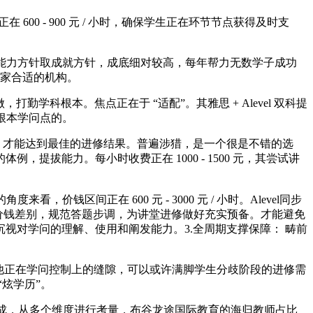
0 - 900 元 / 小时，确保学生正在环节节点获得及时支
能力方针取成就方针，成底细对较高，每年帮力无数学子成功
一家合适的机构。
科根本。焦点正在于 “适配”。其雅思 + Alevel 双科提
根本学问点的。
。才能达到最佳的进修结果。普遍涉猎，是一个很是不错的选
拔能力。每小时收费正在 1000 - 1500 元，其尝试讲
价钱区间正在 600 元 - 3000 元 / 小时。Alevel同步
大的价钱差别，规范答题步调，为讲堂进修做好充实预备。才能避免
视对学问的理解、使用和阐发能力。3.全周期支撑保障： 畴前
他正在学问控制上的缝隙，可以或许满脚学生分歧阶段的进修需
炫学历”。
不成，从多个维度进行考量，布谷龙途国际教育的海归教师占比