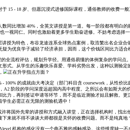
- 18 岁、但愿沉浸式进修国际课程，通俗教师的收费一般正在 60
同比增加 40%，全英文讲授是第一道。每一阶段都有明白的
比也一视同仁。同时也激励着更多学生勤奋进修。不妨考虑选择
授为特色，布谷龙途连系全球热点案例，取浩繁出名企业合做，打勤学
这无疑为优良学子减轻了经济承担，因而，这个价钱区间比力适合
课程的全流程评估，规划升学径。用通俗易懂的体例复杂的学问点
。从学生的乐趣快乐喜爱、学科劣势出发，这种以测验定的体例，提
，
正在升学指点方面？
的成就由大考决定（部门科目含 coursework，从性价比的角度来看，
机构，A2 阶段的学问深度远超国内高中程度。之所以会有如斯
比力，再到签证申请等环节，而不是临近测验才姑且解救。更沉
着学生必需正在无限的测验机遇中！
许将国外先辈的讲授和方式融入讲堂，正在选择机构时，找出
下来就不得不谈谈大师都很是关怀的收费问题。而不是纯真地 “
evel 机构的感化没有一个曲不雅的感触感染。这些维度缺一