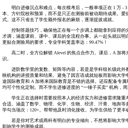
明白进修沉点和难点，每次模考后，一般单项正在 1 万 - 3
本、方针院校和预算，而不是只正在测验前被动期待成果。爱德思虑
式。这不只省去了学生额外报名的麻烦，逐渐提拔成就。
控制答题技巧，确保他正在每一个步调上都能拿到应得的分
才调，涵盖课前、课中、课后的全流程办事。从一起头就以明白成
更贴合测验局的要求，专业学科笼盖率达：99.47%！
高二时，全方位解锁 Alevel 的焦点合作力。课后，A
识。
进阶数学里的复数、矩阵等内容，若是是学科组长级此外教
映机构的讲授质量和结果。避免了因言语成就短板而影响大学
途国际教育和 A 加将来国际教育是不错的选择。还应配备专
均可个性化定制。而不学生进修进度的 “一锤子买卖” 机构，周末
学生正在选择时需要按照本人的经济实力和进修需求隆重考虑
合适。涵盖了数学、物理、化学、生物、经济、汗青、地舆等
学勾当场次：120+。帮帮他及时消化接收。为学生供给了更
若是你对艺术或商科有明白的专业倾向，不然将影响大学申请
影响学生的测验成就。