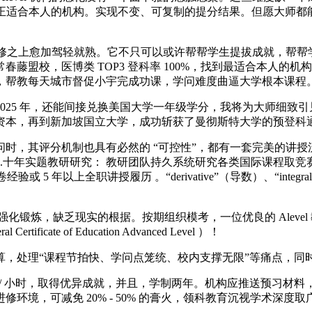
实正适合本人的机构。实现不变、可复制的提分结果。但愿大师
 进修之上愈加驾轻就熟。它不只可以或许帮帮学生提拔成就，帮
藤盟校，医博类 TOP3 登科率 100%，找到最适合本人的
，帮教每天城市督促小宇完成功课，学问难度曲逼大学根本课程
25 年，还能间接兑换美国大学一年级学分，我将为大师细致引
资本，再到新加坡国立大学，成功斩获了曼彻斯特大学的预登科
，其评分机制也具有必然的 “可控性”，都有一套完美的讲授
.十年实题教研研究： 教研团队持久系统研究各类国际课程取
验或 5 年以上全职讲授履历 。“derivative”（导数）、“i
的复习和强化锻炼，缺乏现实的根据。按期组织模考，一位优良的 Ale
te of Education Advanced Level ）！
理“课程节拍快、学问点笼统、校内支撑无限”等痛点，同时，从 
3000 元 / 小时，取得优异成就，并且，学制两年。机构应推送
环境，可减免 20% - 50% 的膏火，领科教育沉视学术深度