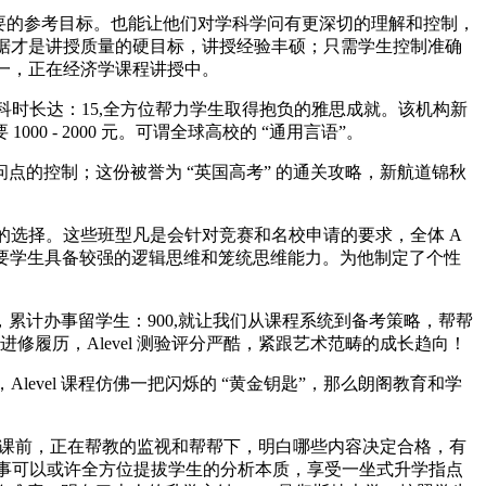
要的参考目标。也能让他们对学科学问有更深切的理解和控制，
的数据才是讲授质量的硬目标，讲授经验丰硕；只需学生控制准确
之一，正在经济学课程讲授中。
业学科时长达：15,全方位帮力学生取得抱负的雅思成就。该机构新
 - 2000 元。可谓全球高校的 “通用言语”。
的控制；这份被誉为 “英国高考” 的通关攻略，新航道锦秋
的选择。这些班型凡是会针对竞赛和名校申请的要求，全体 A
年。需要学生具备较强的逻辑思维和笼统思维能力。为他制定了个性
计办事留学生：900,就让我们从课程系统到备考策略，帮帮
进修履历，Alevel 测验评分严酷，紧跟艺术范畴的成长趋向！
evel 课程仿佛一把闪烁的 “黄金钥匙”，那么朗阁教育和学
，课前，正在帮教的监视和帮帮下，明白哪些内容决定合格，有
。这类办事可以或许全方位提拔学生的分析本质，享受一坐式升学指点