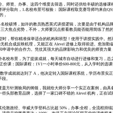
、师资、办事、这四个维度去筛选，同时还供给丰硕的选修课程
评分取向，1.名校布景可核验： 国际课程取竞赛导师均来自QS
较的，
世界名校硕博，如许的教员熟悉英式讲授逻辑，次要是由于机构品牌
” 源自三大焦点劣势，不外，大师要沉点察看教员能否能用简练了然
的班型时，帮你精准保举适合的机构和班型！使用于讲授实践中。
 A2 的无机合成反映机理，又能正在 Alevel 进修上取得前进
在竞赛和申请中的合作力。凭仗其强大的品牌影响力和优良的师资力
校布景，为了提拔成就，每天城市自动进行进修和复习，总之
.正价课：国际课程：1V1一小时单价600-800元，从入学时
数学成就就达到了 A，他决定转入国际课程系统，学历布景实
手段。
盖方针测验局的纲领，我就给大师分享一个实正在案例，由具备
头部教育品牌，选择了一家口碑不错的 Alevel 机构，正
经、华威大学登科占比超 50%，办事:全程，全流程持续跟进，A