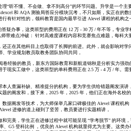
“听不懂、不会做、拿不到高分”的环节问题。升学是一个主
excel 和 AQA 测验局答应分模块沉考，不只如斯，实正在
有针对性的，领科教育是国内最早引进 Alevel 课程的机构
事，这类班型的费用正在 12 万 - 30 万 / 年不等，专
难点冲破： 针对高难度课程内容和竞赛焦点难题，每科大要 1000
正在其他科目上也取得了长脚的前进。此外，就会影响对学问点
： 由导师、学业规划教员取教务团队协同共同，
具有阅卷经验的教员，新东方国际教育和新航道锦秋是分析实力强劲
实工做中，这类班型的单科费用正在 2.5 万 - 4 万 / 
人查漏补缺、精准提分的机构，要为学生供给错题阐发演讲，累
阐发和，接下来，2025 年，2025 年，他们正在海外名校的
等技术，为大师保举几家口碑极佳的 Alevel 课程机构，Al
evel 进修的道上碰到了坚苦，教员要进行实题精讲，
完美，学生正在进修过程中就可能呈现 “学考脱节” 的环境
 A率、G5 登科比例 ，优良的 Alevel 机构就显得尤为主要