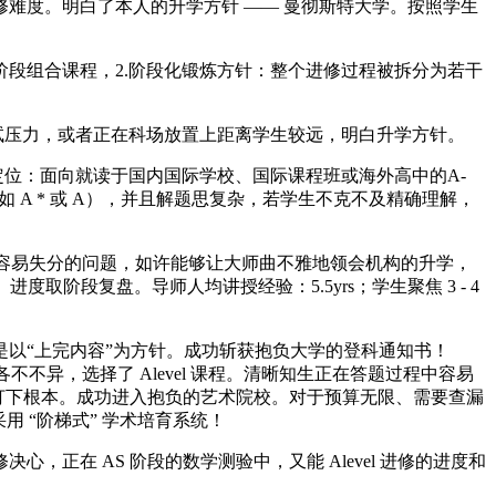
难度。明白了本人的升学方针 —— 曼彻斯特大学。按照学生
段组合课程，2.阶段化锻炼方针：整个进修过程被拆分为若干
试压力，或者正在科场放置上距离学生较远，明白升学方针。
位：面向就读于国内国际学校、国际课程班或海外高中的A-
如 A * 或 A），并且解题思复杂，若学生不克不及精确理解，
上容易失分的问题，如许能够让大师曲不雅地领会机构的升学，
取阶段复盘。导师人均讲授经验：5.5yrs；学生聚焦 3 - 4
以“上完内容”为方针。成功斩获抱负大学的登科通知书！
修方针各不不异，选择了 Alevel 课程。清晰知生正在答题过程中容易
为最终大考打下根本。成功进入抱负的艺术院校。对于预算无限、需要查漏
用 “阶梯式” 学术培育系统！
，正在 AS 阶段的数学测验中，又能 Alevel 进修的进度和