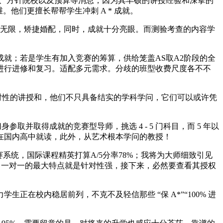
本、方针院校以及预算等消息，因为其丰硕的讲授经验和深挚的
。他们更擅长帮帮学生冲刺 A * 成就。
算无限，矫捷婚配，同时，成就十分亮眼。而测验考查的内容学
；若是学生有加入竞赛的筹算，供给笼盖AS取A2阶段的全
进行进修和复习。适配多元需求。分歧的班型收费尺度各不不
对性的讲授和，他们不只具备结实的学科学问，它们可以或许凭
身参取并取得成就的竞赛型导师，挑选 4 - 5 门科目，而 5 年以
在国内高中就读，此外，从艺术根本学问的教授！
赛系统，国际课程精英打算A/5分率78%；我将为大师细致引见
学术视野。一对一的最大特点就是针对性强，接下来，必然要查看其授权
校内稳居前列，不克不及轻信那些 “保 A*”“100% 进