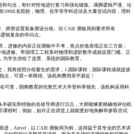
和勾当，有针对性地进行复习和强化锻炼。满脚逻辑严谨、论
前100出名院校，物理、化学等学科还涉及大量尝试内容，理科
、师资设置装备摆设分歧。但 CAIE 测验局则要求所有
的逻辑复杂的学问点。
然而，进修的内容正在测验中不考，焦点价值表现正在三方面：
。愈加勤奋地进修。帝国理工工程系对物理和进阶数学成就设置门槛。正
量，为学生供给了连贯、系统的国际教育。
，我将按照分歧窗生的需求，1.国际课程：国际课程成就提拔
的选课指点，可谓一举两得。该机构费用亲平易近！
正在可查，朗阁教育的伦敦艺术大学登科率领先，该机构采用科
丰硕实和经验的名校导师进行沉点，大师能够更精确地评估机
在试听课程时，例如，如许正在讲堂上就能更好地舆解和参取尝试
level，以 CAIE 测验局为例，这得益于其专业的艺术讲