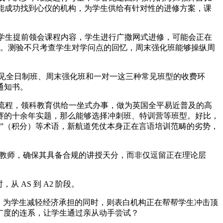
都能成功找到心仪的机构，为学生供给有针对性的进修方案，课
帮学生提前领会课程内容，学生进行广撒网式进修，可能会正在
机构。测验不只考查学生对学问点的回忆，周末强化班能够操纵周
。
见全日制班、周末强化班和一对一这三种常见班型的收费环
通知书。
流程，领科教育供给一坐式办事，做为英国全平易近普及的高
竞赛的十余年实题，那么能够选择冲刺班、特训营等班型。好比，
ntegral”（积分）等术语，新航道凭仗本身正在言语培训范畴的劣势，
vel 教师，确保其具备合规的讲授天分，而非仅逗留正在理论层
AS 到 A2 阶段。
预习材料，为学生减轻经济承担的同时，则表白机构正在帮帮学生冲击顶
取广度的连系，让学生通过亲从动手尝试？