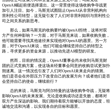
OpenAI崛起前便选择退出。这一背景使得这场收购争夺战更
加引人注目。如今，马斯克试图阻止OpenAI从非营利机构向
营利性公司转型，这无疑引发了人们对非营利组织与营利性公
司之间关系的新思考。
那么，如果马斯克的收购要约被OpenAI拒绝，这将对双
方产生何种影响？一方面，对于马斯克来说，如果收购失败，
他可能需要寻找其他途径来实现他对OpenAI的愿景。另一方
面，对于OpenAI来说，他们可能会继续坚持自己的转型之
路，寻求更多的资金来源，以推动先进AI模型的研发。
然而，目前的情况是，OpenAI董事会尚未收到马斯克财
团的正式竞购方案，使这场未经董事会同意的收购尝试更加扑
朔迷离。这一情况也引发了人们对OpenAI未来走向的猜测。
他们是否会在外部压力下改变自己的发展方向？或者他们是否
会坚持自己的使命，继续前行？
总的来说，马斯克与阿尔特曼的这场收购争夺战，无疑将
影响OpenAI的未来发展。无论是收购成功还是失败，都将对
双方产生深远的影响。我们期待着双方能够以开放的态度，坦
诚地交流和沟通，以实现各自的目标和愿景。