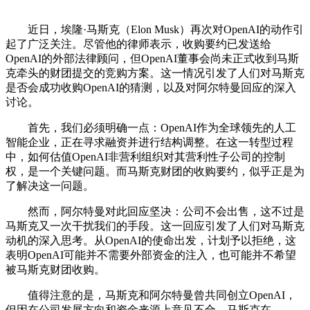
近日，埃隆·马斯克（Elon Musk）再次对OpenAI的动作引
起了广泛关注。尽管他的律师表示，收购要约已发送给
OpenAI的外部法律顾问，但OpenAI董事会尚未正式收到马斯
克牵头的财团提交的竞购方案。这一情况引发了人们对马斯克
是否会成功收购OpenAI的猜测，以及对阿尔特曼回应的深入
讨论。
首先，我们必须明确一点：OpenAI作为全球领先的人工
智能企业，正在寻求融资并进行结构调整。在这一转型过程
中，如何估值OpenAI非营利组织对其营利性子公司的控制
权，是一个关键问题。而马斯克财团的收购要约，似乎正是为
了解决这一问题。
然而，阿尔特曼对此回应坚决：公司不会出售，这不过是
马斯克又一次干扰我们的手段。这一回应引发了人们对马斯克
动机的深入思考。从OpenAI的使命出发，计划予以拒绝，这
表明OpenAI可能并不需要外部资金的注入，也可能并不希望
被马斯克财团收购。
值得注意的是，马斯克和阿尔特曼曾共同创立OpenAI，
但因在公司发展方向和资金来源上意见不合，马斯克在