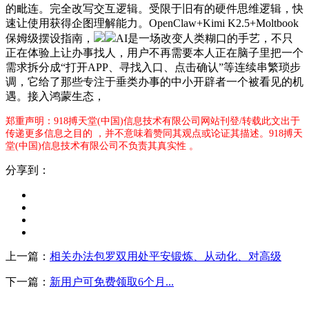
的毗连。完全改写交互逻辑。受限于旧有的硬件思维逻辑，快
速让使用获得企图理解能力。OpenClaw+Kimi K2.5+Moltbook
保姆级摆设指南，
AI是一场改变人类糊口的手艺，不只
正在体验上让办事找人，用户不再需要本人正在脑子里把一个
需求拆分成“打开APP、寻找入口、点击确认”等连续串繁琐步
调，它给了那些专注于垂类办事的中小开辟者一个被看见的机
遇。接入鸿蒙生态，
郑重声明：918搏天堂(中国)信息技术有限公司网站刊登/转载此文出于
传递更多信息之目的 ，并不意味着赞同其观点或论证其描述。918搏天
堂(中国)信息技术有限公司不负责其真实性 。
分享到：
上一篇：
相关办法包罗双用处平安锻炼、从动化、对高级
下一篇：
新用户可免费领取6个月...