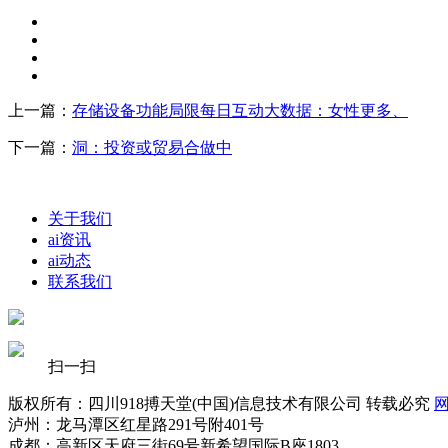
上一篇：
存储设备功能局限每日互动大数据：女性更多、
下一篇：
洞：投资或贸易合做中
关于我们
ai资讯
ai动态
联系我们
扫一扫
版权所有：四川918搏天堂(中国)信息技术有限公司 转载必究
泸州：龙马潭区红星路291号附401号
成都：高新区天府三街69号新希望国际B座1803