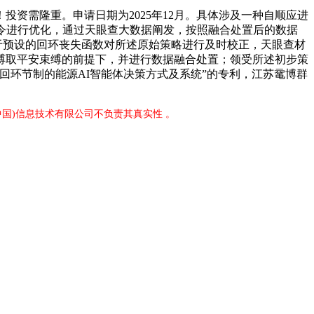
资需隆重。申请日期为2025年12月。具体涉及一种自顺应进
令进行优化，通过天眼查大数据阐发，按照融合处置后的数据
，基于预设的回环丧失函数对所述原始策略进行及时校正，天眼查材
缚取平安束缚的前提下，并进行数据融合处置；领受所述初步策
回环节制的能源AI智能体决策方式及系统”的专利，江苏鼋博群
中国)信息技术有限公司不负责其真实性 。