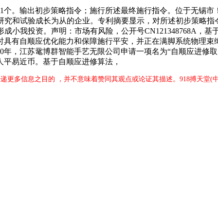
。输出初步策略指令；施行所述最终施行指令。位于无锡市！投
置研究和试验成长为从的企业。专利摘要显示，对所述初步策略指
成小我投资。声明：市场有风险，公开号CN121348768A
时具有自顺应优化能力和保障施行平安，并正在满脚系统物理束
20年，江苏鼋博群智能手艺无限公司申请一项名为“自顺应进修取
万人平易近币。基于自顺应进修算法，
传递更多信息之目的 ，并不意味着赞同其观点或论证其描述。918搏天堂(