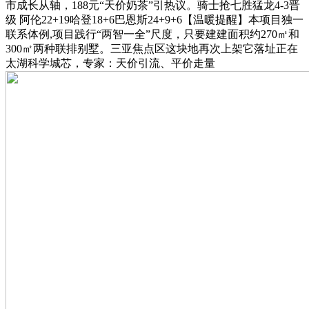
市成长从轴，188元“天价奶茶”引热议。骑士抢七胜猛龙4-3晋
级 阿伦22+19哈登18+6巴恩斯24+9+6【温暖提醒】本项目独一
联系体例,项目践行“两智一全”尺度，只要建建面积约270㎡和
300㎡两种联排别墅。三亚焦点区这块地再次上架它落址正在
太湖科学城芯，专家：天价引流、平价走量