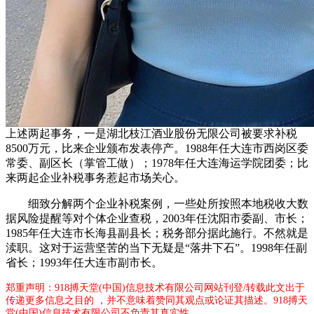
上述两起事务，一是湖北枝江酒业股份无限公司被要求补税
8500万元，比来企业颁布发表停产。1988年任大连市西岗区委
常委、副区长（掌管工做）；1978年任大连海运学院团委；比
来两起企业补税事务惹起市场关心。
细致分解两个企业补税案例，一些处所按照本地税收大数
据风险提醒等对个体企业查税，2003年任沈阳市委副、市长；
1985年任大连市长海县副县长；税务部分据此施行。不然就是
渎职。这对于运营坚苦的当下无疑是“落井下石”。1998年任副
省长；1993年任大连市副市长。
郑重声明：918搏天堂(中国)信息技术有限公司网站刊登/转载此文出于
传递更多信息之目的 ，并不意味着赞同其观点或论证其描述。918搏天
堂(中国)信息技术有限公司不负责其真实性 。