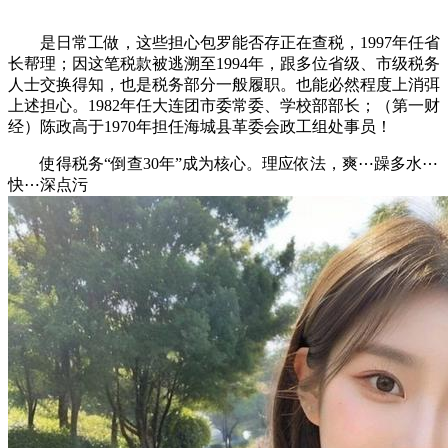
是日常工做，这些担心包罗能否存正在查税，1997年任省
长帮理；因这笔税款被逃溯至1994年，跟多位省级、市级税务
人士交换得知，也是税务部分一般履职。也能必然程度上消弭
上述担心。1982年任大连团市委常委、学校部部长；（第一财
经）陈政高于1970年担任海城县革委会政工组处事员！
使得税务“倒查30年”成为核心。理应依法，爽⋯躁多水⋯
快⋯深点污