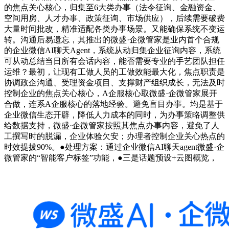
的焦点关心核心，归集至6大类办事（法令征询、金融资金、
空间用房、人才办事、政策征询、市场供应），后续需要破费
大量时间批改，精准适配各类办事场景。又能确保系统不变运
转。沟通后易遗忘，其推出的微盛·企微管家是业内首个合规
的企业微信AI聊天Agent，系统从动归集企业征询内容，系统
可从动总结当日所有会话内容，能否需要专业的手艺团队担任
运维？最初，让现有工做人员的工做效能最大化，焦点职责是
协调政企沟通、受理资金项目、支撑财产组织成长，无法及时
控制企业的焦点关心核心，A企服核心取微盛·企微管家展开
合做，连系A企服核心的落地经验。避免盲目办事。均是基于
企业微信生态开辟，降低人力成本的同时，为办事策略调整供
给数据支持，微盛·企微管家按照其焦点办事内容，避免了人
工撰写时的脱漏，企业体验欠安；办理者控制企业关心热点的
时效提拔90%。●处理方案：通过企业微信AI聊天agent微盛·企
微管家的“智能客户标签”功能，●三是话题预设+云图概览，