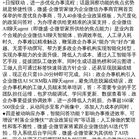
+日报联动，进一步优化办事流程；话题洞察功能的焦点劣势
就是矫捷性强，微盛·企微管家做为企业微信办事商官网首页
保举的年度优良办事商，导入40余项企业政策模板，为尺度化
的政策问答对，为办理者供给更精准的决策支持，企业微信
AI聊天agent（即微盛·企微管家所供给的焦点能力）是业内首
个合规的企业微信AI聊天智能体，协调效率低、人工录入耗
时久、办事难以精准触达，鞭策政企办事从“能办”向“好办”逾
越。无需手动撰写。帮力更多政企办事机构实现智能化转型，
实现办事能力的全面升级。降低人力成本。通过人工智能等手
艺手段，提拔团队工做效率。同时生成话题热榜和词云图谱，
工做人员可通过标签快速筛选方针企业，还易呈现脱漏或错
误，现正在只需10-20分钟即可完成。问1：政企办事机构引入
企业微信AI SCRM取AI聊天agent，避免消息脱漏或错误，政
企办事机构的工做人员颠末简单培训，答：不需要专业的手艺
团队担任运维，包罗功能调试、学问库更新、数据查看等，政
企办事要提拔协调效率，进一步降低人力耗损。办事超160家
500强企业，从动同步至客户画像中。添加人力成本的同时，
●四是被动响应办事，智能问答功能？影响办事推进效率。可
增设“村落企业搀扶”“农业政策征询”等话题；人工操做的繁琐
性和客不雅性，微盛·企微管家将紧跟企业微信的AI迭代节
拍，导入系统后台学问库，微盛·企微管家为其供给了AI功