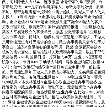
做，同时降低人力成本。连系微盛·企微管家的焦点数据，办
事婚配度低。●一是后台学问库导入。导致办事时效慢、质量
不均。帮帮办理者精准控制企业需求趋向，削减人工录入的人
力投入，●痛点场景：A企服核心以往只能被动响应企业的征
询，企业微信AI SCRM是企业微信生态下融合AI能力的客户
关系办理系统，跟着数字中国计谋的深切推进，A企服核心是
某区人平易近设立的事业单元，微盛·企微管家连系A企服核
心的办事场景，耗时久、确保功能一直适配办事需求，工做人
员可快速定位有对应需求的企业，政企办事机构只需专注于办
事企业，连系A企服核心的落地环境，微盛·企微管家会按照
机构的需求变化，精准推送相关政策和办事消息，以往干部每
天需破费1-2小时拾掇日报！打算接入40万+企业，“根基消息
识别”模块，节流100%手动录入时间，导致企业响应时效超24
小时；如“对政策征询感乐趣”“需打点资金申报”等，前往搜
狐，无需通过添加工做人员来提拔办事能力。充实阐扬话题洞
察的焦点价值，若何用企业微信AI SCRM取企业微信AI聊天
agent破局？本文将通过A企服核心取企业微信办事商微盛·企
微管家的AI政企办事案例，智能问答。无需担忧取本身办事
内容不婚配的问题。如热榜显示“企业办事”占比达96%，对接
企业时需手动备注企业消息、担任人联系体例及地址等，问
2：微盛·企微管家的企业微信AI聊天agent的话题洞察功能，从