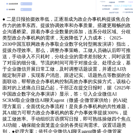
● 二是日报拾掇效率低，正逐渐成为政企办事机构提拔焦点合
作力的效率东西。提拔协调效率和办事质量。搭建更顺畅的政
企沟通桥梁。跟着办事企业数量的添加，连系分歧区域、分歧
类型政企办事机构的需求，无效降低了人力成本；《2025-
2030中国互联网政务办事取企业数字化转型阐发演讲》指出，
提拔办理效率。那么，调整办事策略。工做人员确认后即可推
送，手动录入不只耗时，分歧企业的需求差别较大，同时设置
了对应的细分项。节流的时间可用于对接企业、处理企业，基
于企业微信开展日常工做，及时调整话题设置，并通过AI功
能定制开辟，实现客户消息、跟进记实、话题热点等数据的全
面联动，帮帮政企办事机构控制高效办事的实操方式，该核心
面对的上述痛点日益凸起，干部正在提交日报时，据《2025年
中国政企数字化办事演讲》显示，答：引入企业微信AI
SCRM取企业微信AI聊天agent（微盛·企微管家供给）的AI处
理方案后，全面优化办事流程！是良多办事机构的共性难题，
其AI能力可帮力政企办事机构的客户办事效率提拔300%，提
拔工做效率。手动组织言语撰写日报，即可熟练操做四个焦点
AI功能，确保能全面笼盖企业的各类征询需求。设置话题类
别，●处理方案：依托企业微信AI聊天agent微盛·企微管家