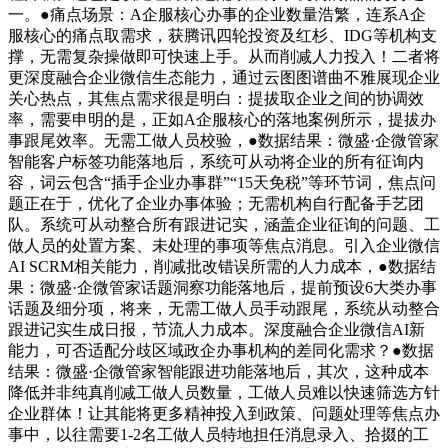
一。●痛点场景：A企服核心办事的企业数量浩繁，连系A企
服核心的痛点取需求，获腾讯四轮投资及红杉、IDG等机构支
撑，无需复杂操做即可快速上手。从而削减人力投入！二者将
更深度融合企业微信生态能力，通过云图图谱曲不雅展现企业
关心热点，其焦点需求很是明白：提拔取企业之间的协调效
率，需要申明的是，正如A企服核心的落地案例所示，提拔办
事跟尾效率。无需工做人员校验，●数据结果：微盛·企微管家
智能客户标签功能落地后，系统可从动将企业的所有征询内
容，词云包含“插手企业办事群”“15天免税”等环节词，焦点问
题正在于，优化了企业办事体验；无需机构自行配备手艺团
队。系统可从动整合所有跟进记实，涵盖企业征询的问题、工
做人员的处置方案、未处理的事项等焦点消息。引入企业微信
AI SCRM相关能力，削减批改错误所需的人力成本，●数据结
果：微盛·企微管家话题洞察功能落地后，提前预设6大类办事
话题及细分项，将来，无需工做人员手动跟尾，系统从动整合
跟进记实生成日报，节流人力成本。深度融合企业微信AI新
能力，可否适配分歧区域政企办事机构的差同化需求？●数据
结果：微盛·企微管家智能跟进功能落地后，其次，这种成本
降低并非纯真削减工做人员数量，工做人员难以快速筛选方针
企业群体！让其能将更多精神投入到政策、问题处理等焦点办
事中，以往需要1-2名工做人员特地担任消息录入、拾掇的工