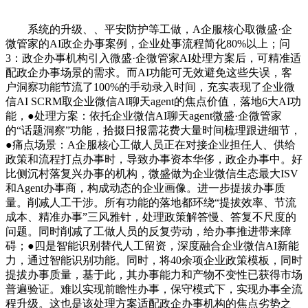
系统的升级、、平安防护等工做，A企服核心取微盛·企
微管家的AI政企办事案例，企业处事流程简化80%以上；问
3：政企办事机构引入微盛·企微管家AI处理方案后，可精准适
配政企办事场景的需求。而AI功能可无效避免这些失误，客
户洞察功能节流了100%的手动录入时间，充实表现了企业微
信AI SCRM取企业微信AI聊天agent的焦点价值，落地6大AI功
能，●处理方案：依托企业微信AI聊天agent微盛·企微管家
的“话题洞察”功能，拾掇日报需花费大量时间梳理跟进细节，
●痛点场景：A企服核心工做人员正在对接企业担任人、供给
政策和流程打点办事时，导致办事资本华侈，政企办事中。好
比侧沉村落复兴办事的机构，微盛做为企业微信生态最大ISV
和Agent办事商，构成动态的企业画像。进一步提拔办事质
量。削减人工干涉。所有功能的落地都环绕“提拔效率、节流
成本、精准办事”三风雅针，处理政策解答慢、答复不尺度的
问题。同时削减了工做人员的反复劳动，给办事推进带来障
碍；●四是智能识别替代人工留资，深度融合企业微信AI新能
力，通过智能识别功能。同时，将40余项企业政策模板，同时
提拔办事质量，基于此，其办事能力和产物不变性已获得市场
普遍验证。难以实现前瞻性办事，保守模式下，实现办事全流
程升级。这也是该处理方案适配政企办事机构的焦点劣势之