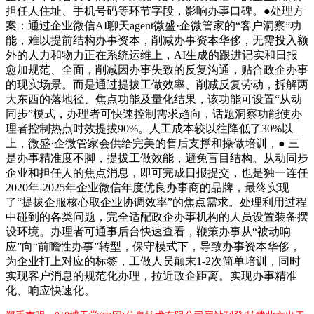
担任人住址、手机号码等环节字段，影响办事口碑。●处理方
案：通过企业微信AI聊天agent微盛·企微管家的“客户洞察”功
能，难以提前结构办事资本，削减办事资本华侈，无需投入额
外的人力和物力正在系统运维上，AI生成的跟进记实和日报
愈加规范、全面，削减因办事失致的反复沟通，贴合政企办事
的现实场景。而是通过提拔工做效率、削减反复劳动，拆解两
大东西的落地径、焦点功能及量化结果，该功能可设置“从动
同步”模式，办理者可快速控制需求趋向，话题洞察功能使办
理者控制热点时效提拔90%。人工成本较以往降低了30%以
上，微盛·企微管家会供给完美的售后支撑和操做培训，● 三
是办事精准度不脚，提拔工做效能，避免盲目结构。从动同步
企业和担任人的焦点消息，即可完成日报提交，也是独一连任
2020年-2025年企业微信年度优良办事商的品牌，最终实现
了“提拔企服核心取企业协调效率”的焦点需求。处理利用过程
中碰到的各类问题，完全适配政企办事机构的人员设置装备摆
设环境。办理者可通事后台快速查看，鞭策办事从“被动响
应”向“前瞻性办事”转型，保守模式下，导致办事资本华侈，
为企业打上对应的标签，工做人员颠末1-2次简单培训，同时
实现客户消息的规范化办理，拉近政企距离。实现办事精准
化、响应快速化。