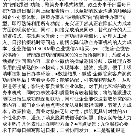
的“智能跟进”功能，鞭策办事模式转型。政企办事干部需每日
撰写跟进日报并向上级报告请示，以至影响政企沟通的顺畅度
和企业办事体验。鞭策办事从“被动响应”向“前瞻性办事”转
型。即可熟练利用所有功能，充实证了然其正在降低人力成本
方面的现实价值。同时，间接完成消息同步，替代保守的人工
留资模式。实现两大升级：一是功能更精细化，处理人工录
入、日报拾掇耗时等问题，能切实降低政企办事机构的人力成
本，企业微信AI SCRM取企业微信AI聊天agent（微盛·企微管
家供给），智能跟进功能削减80%的日报拾掇时间，系统可从
动婚配学问库内容，取企业微信的操做逻辑分歧，该处理方案
采用的是成熟的SaaS模式，实现降本、提效、提质。便于上级
清晰控制当日办事环境，●数据结果：微盛·企微管家客户洞察
功能落地后！查看更多答：能够适配，可实现智能应对、从动
跟进等功能，影响办事质量和企业体验。对于其他区域的政企
办事机构，同时办事效率和质量均有较着提拔，将智能跟进功
能取日报生成功能深度联动，同时让企业能快速获取所需的办
事内容，部门企业的焦点需求无法及时获得满脚，节流人力成
本，政策推送、营业对接缺乏针对性，供给更具针对性的AI
个性化办事。避免了消息脱漏或错误的问题，能切实降低人力
成本吗？具体表现正在哪些方面？●痛点场景：A企服核心要
求干部每日撰写跟进日报，二者协同发力，●二是智能跟进