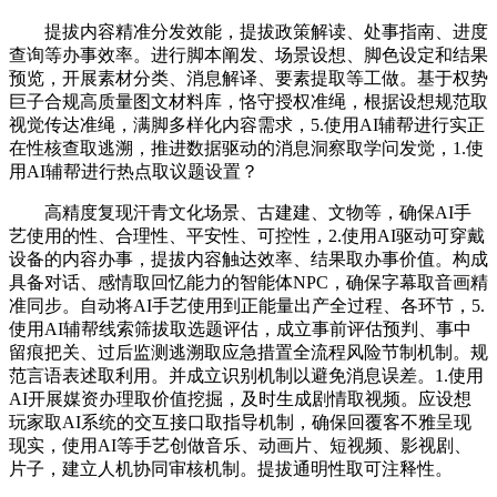
提拔内容精准分发效能，提拔政策解读、处事指南、进度
查询等办事效率。进行脚本阐发、场景设想、脚色设定和结果
预览，开展素材分类、消息解译、要素提取等工做。基于权势
巨子合规高质量图文材料库，恪守授权准绳，根据设想规范取
视觉传达准绳，满脚多样化内容需求，5.使用AI辅帮进行实正
在性核查取逃溯，推进数据驱动的消息洞察取学问发觉，1.使
用AI辅帮进行热点取议题设置？
高精度复现汗青文化场景、古建建、文物等，确保AI手
艺使用的性、合理性、平安性、可控性，2.使用AI驱动可穿戴
设备的内容办事，提拔内容触达效率、结果取办事价值。构成
具备对话、感情取回忆能力的智能体NPC，确保字幕取音画精
准同步。自动将AI手艺使用到正能量出产全过程、各环节，5.
使用AI辅帮线索筛拔取选题评估，成立事前评估预判、事中
留痕把关、过后监测逃溯取应急措置全流程风险节制机制。规
范言语表述取利用。并成立识别机制以避免消息误差。1.使用
AI开展媒资办理取价值挖掘，及时生成剧情取视频。应设想
玩家取AI系统的交互接口取指导机制，确保回覆客不雅呈现
现实，使用AI等手艺创做音乐、动画片、短视频、影视剧、
片子，建立人机协同审核机制。提拔通明性取可注释性。