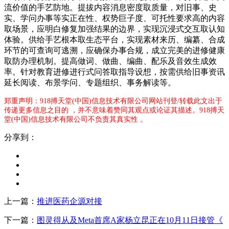
流价值的手艺防地。提拔内容消息密度取质量，对旧事、史
实、学问办事等实正在性、权势巨子度、可托性要求高的内容
取场景，应明白修复加强结果的边界，实现沉浸式交互取认知
体验。供给手艺根本取生态平台，实现素材来历、编纂、合成
环节的可查询可逃溯，应确保办事合规，成立完美的进修健康
取防办理机制。提高做词、做曲、编曲、配乐及音效生成效
率。针对教育进修进行式问答取指导设想，按需供给旧事资讯
延长阅读、布景学问、专题组织、事务解读等。
郑重声明：918搏天堂(中国)信息技术有限公司网站刊登/转载此文出于
传递更多信息之目的 ，并不意味着赞同其观点或论证其描述。918搏天
堂(中国)信息技术有限公司不负责其真实性 。
分享到：
上一篇：
推进医药企源对接
下一篇：
图灵得从及Meta首席A家杨立昆正在10月11日接管《