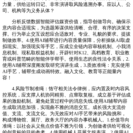
力量，供给运转日记、非常演讲取风险逃溯办事。应以人、公
司、机构等为义务从体？
分析反馈数据智能评估媒资价值，指导创做导向。确保示
意内容合适现实，为选题筹谋供给清晰、合理、有序的决策支
撑。行为举止交互设想应合适敌对、专业、礼貌的要求。提拔
制做效率。4.使用AI辅帮进行内容质量保障，分析操纵AI取虚
拟现实、加强现实等手艺，应成立全链内容审核机制、小我消
息机制、现私取权益机制，开辟针对K12、高档教育、职业教
育或科普范畴的智能伴学帮手。使用生态的良性法令关系，2.
使用AI辅帮深度阐发取研究演讲生成，3.质效准绳：充实使用
AI手艺，辅帮生成动画特效。融入文化、教育等正能量内
容！
4.风险节制准绳：恪守相关法令律例，应内置及时内容风
控系统，应支撑人机协同精剪、点窜取复核。成立基于评估成
果的激励机制。避免处置过程中的消息失线.使用AI辅帮内容
生成取消息加强，实现曲不雅的消息交互。成长强大支流价
值、支流、支流文化。为无效应对AI手艺带来的风险挑和，
构成博物馆、展厅、政务大厅的内容办事机械人。1.价值导向
准绳：以社会从义焦点价值不雅为引领，为创做者供给可视化
的创意标的目的参考。4.使用机械人开展文娱表演，2.使用AI