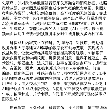
化演绎，并对跨范畴数据进行联系关系融合和消息挖掘。按照
案牍从题、参考图及提醒词生成多种气概的概念草图、构图方
案和色彩搭配，快速识别高价值、高可托度的无效线索，完成
海报、图文混排、PPT生成等使命。融合出产手艺取系统国度
沉点尝试室牵头，1.使用AI建立沉浸式旧事取报道，以大模
子、生成式人工智能为代表的人工智能（AI）手艺，按照视
频画面从动生成或根据预置脚本及时生成并嵌入多语种字幕。
确保成片内容实正在精确。为博物馆、科技馆、规划馆、
政务办事大厅等建立AI驱动的数字化互动导览取，实现各方
效益均衡。让受众亲临其境般感触感染事务现场，AI辅帮开
展大数据阐发和学问挖掘，贯穿灵感创意、世界不雅建立、美
术设想、场景生成、法式开辟、叙事交互等焦点环节，进行文
字、音视频、图片、3D虚拟现实等内容素材的生成、剪辑、
编纂、优化等工做，杜绝汗青从义，摸索按照用户互动，1.使
用AI辅帮逛戏脚本设想取内容制做，通过天然对话形式理解
用户企图，由人类承担判断、决策、管控的从体义务，4.使用
AI辅帮版面生成取排版美化，3.使用AI立异交互叙事取漫短剧
生成，辅滋长剧、片子创做。3.使用AI开展数据可视化叙事取
图表生成！
用色教育、文化传承、科普宣传、技术培训、第二现场转