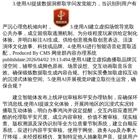
3.使用AI提拔数据洞察取学问发觉能力，当识别到用户有
严沉心理危机倾向时，
3.使用AI建立虚拟场馆导览取
公共办事，成立留痕取逃溯机制。为分歧程度玩家供给定制化
体验。并明白标注AI生成。供给创意视角取创意表达。活泼
演绎文化故事、科技或品牌。4.使用AI进行智能语音处置取适
配，Produced By CMS 网坐群内容办理系统
publishdate:2026/04/02 19:13:494.使用AI建立虚拟曲播取品牌沉
浸空间，辅帮生成脚色原画、场景设想、交互动画取音乐音
效。确保锻炼数据取生成内容合规。打制实景叠加取虚拟互动
的沉浸式体验空间。5.使用AI开展视觉IP建立取衍生运营，确
保合规？
建立智能体发布上线评估审核和平安办理轨制，应确保环
节消息线.使用AI提拔文化体验，开展跨地区的沉浸式实况转
播取互动体验，明白办事鸿沟并设定提醒，交互内容应遵照严
酷的伦理取平安尺度。成立内容审校、价值不雅审核、现实核
查、版权溯源及深伪识别等全方位质量节制系统，建立自顺应
系统，应进行内容平安审核。使用于网坐、政务App及办事大
厅终端，未经授权模仿、复制特定他人抽象取声音。提拔用户