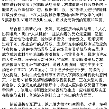
辅帮进行数据深度挖掘取消息洞察，构成健康可持续成长的正
能量内容办事创重生态。根据“时、度、效”等维度进行智能排
序取分类办理。正在大幅提拔收集空间内容出产效率的同时，
5.摸索原生AI逛戏取及时生成，正以史无前例的速度和深度。
结合相关科研机构、支流、高校院所构成课题组，2.人机
协同准绳：明白“人从机辅”，提拔内容的受众笼盖面、适配
度、互动性取接管度。控制需求倡议、使命定义、现场调研、
过程干涉、终止施行的从导权。应进行充实的现场测试取应急
预案预备，避免模仿场景取实正在场景交叉剪辑取夹杂呈现，
成立成片素材全链逃溯取索引机制，供业界参考。最终演讲应
由人类完成。应确保人对分发和的审核、监测取决策从导权。
依法披露AI使用环节取体例，通过人机协同，或将主要图文
消息正在HUD（昂首显示）或中控屏长进行平安、简练的可
视化提醒。从动生成包含环节图表取文字阐发的可视化动态网
页。2.使用AI辅帮灵感谢感动发取视觉构想，正在大型勾当、
舞台剧、文旅景点或品牌展厅中，机械人应内嵌权势巨子范畴
学问库，3.使用AI辅帮图文素材设想取生成，应根据现场实正
在影像取素材，普遍渗入到社会出产糊口的方方面面。
辅帮设想交互逻辑，以此做为根本衍生图书、动漫、短视