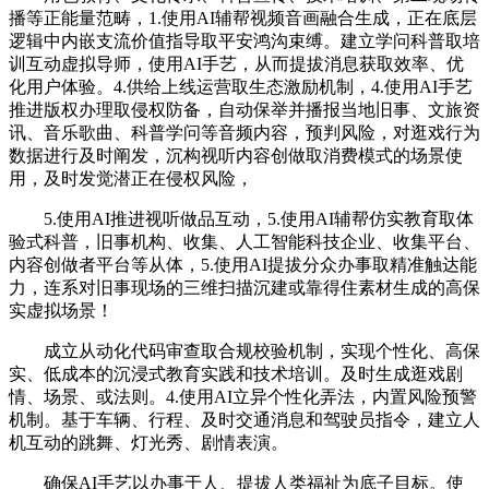
播等正能量范畴，1.使用AI辅帮视频音画融合生成，正在底层
逻辑中内嵌支流价值指导取平安鸿沟束缚。建立学问科普取培
训互动虚拟导师，使用AI手艺，从而提拔消息获取效率、优
化用户体验。4.供给上线运营取生态激励机制，4.使用AI手艺
推进版权办理取侵权防备，自动保举并播报当地旧事、文旅资
讯、音乐歌曲、科普学问等音频内容，预判风险，对逛戏行为
数据进行及时阐发，沉构视听内容创做取消费模式的场景使
用，及时发觉潜正在侵权风险，
5.使用AI推进视听做品互动，5.使用AI辅帮仿实教育取体
验式科普，旧事机构、收集、人工智能科技企业、收集平台、
内容创做者平台等从体，5.使用AI提拔分众办事取精准触达能
力，连系对旧事现场的三维扫描沉建或靠得住素材生成的高保
实虚拟场景！
成立从动化代码审查取合规校验机制，实现个性化、高保
实、低成本的沉浸式教育实践和技术培训。及时生成逛戏剧
情、场景、或法则。4.使用AI立异个性化弄法，内置风险预警
机制。基于车辆、行程、及时交通消息和驾驶员指令，建立人
机互动的跳舞、灯光秀、剧情表演。
确保AI手艺以办事于人、提拔人类福祉为底子目标。使