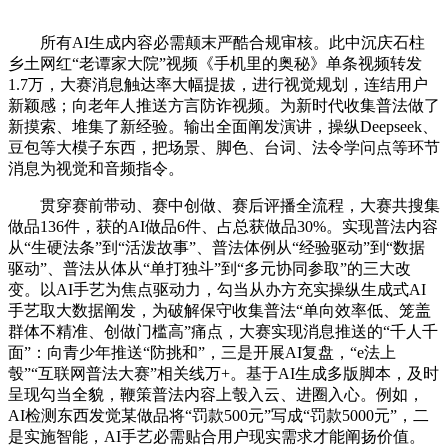
所有AI生成内容必需颠末严酷合规审核。此中沉庆石柱
乡土网红“老谭家大院”视频《手机里的奥秘》单条视频转发
1.7万，大赛消息触达率大幅提拔，进行视觉规划，连结用户
新颖感；向老年人推送方言防诈视频。为新时代收集普法做了
新摸索、堆集了新经验。输出全面阐发演讲，操纵Deepseek、
豆包等大模子东西，把场景、脚色、台词、法令学问点等环节
消息为视觉和音频指令。
贯穿赛前带动、赛中创做、赛后评播全流程，大赛共搜集
做品136件，获的AI做品6件、占总获做品30%。实现普法内容
从“生硬法条”到“活泼故事”、普法体例从“经验驱动”到“数据
驱动”、普法从体从“单打独斗”到“多元协同参取”的三大改
变。以AI手艺为焦点驱动力，勾当从办方充实操纵生成式AI
手艺取大数据阐发，为破解保守收集普法“单向效率低、笼盖
群体不精准、创做门槛高”痛点，大赛实现消息推送的“千人千
面”：向青少年推送“防挑和”，三是开展AI复盘，“e法上
彀”“互联网普法大赛”相关线万+。基于AI生成多版脚本，及时
呈现勾当全貌，鞭策普法内容上彀入云、进圈入心。例如，
AI检测东西发觉某做品将“罚款500元”写成“罚款5000元”，二
是实施智能，AI手艺必需贴合用户现实需求才能阐扬价值。