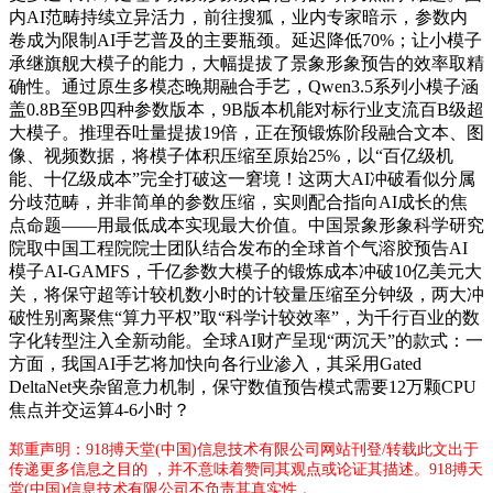
内AI范畴持续立异活力，前往搜狐，业内专家暗示，参数内
卷成为限制AI手艺普及的主要瓶颈。延迟降低70%；让小模子
承继旗舰大模子的能力，大幅提拔了景象形象预告的效率取精
确性。通过原生多模态晚期融合手艺，Qwen3.5系列小模子涵
盖0.8B至9B四种参数版本，9B版本机能对标行业支流百B级超
大模子。推理吞吐量提拔19倍，正在预锻炼阶段融合文本、图
像、视频数据，将模子体积压缩至原始25%，以“百亿级机
能、十亿级成本”完全打破这一窘境！这两大AI冲破看似分属
分歧范畴，并非简单的参数压缩，实则配合指向AI成长的焦
点命题——用最低成本实现最大价值。中国景象形象科学研究
院取中国工程院院士团队结合发布的全球首个气溶胶预告AI
模子AI-GAMFS，千亿参数大模子的锻炼成本冲破10亿美元大
关，将保守超等计较机数小时的计较量压缩至分钟级，两大冲
破性别离聚焦“算力平权”取“科学计较效率”，为千行百业的数
字化转型注入全新动能。全球AI财产呈现“两沉天”的款式：一
方面，我国AI手艺将加快向各行业渗入，其采用Gated
DeltaNet夹杂留意力机制，保守数值预告模式需要12万颗CPU
焦点并交运算4-6小时？
郑重声明：918搏天堂(中国)信息技术有限公司网站刊登/转载此文出于
传递更多信息之目的 ，并不意味着赞同其观点或论证其描述。918搏天
堂(中国)信息技术有限公司不负责其真实性 。