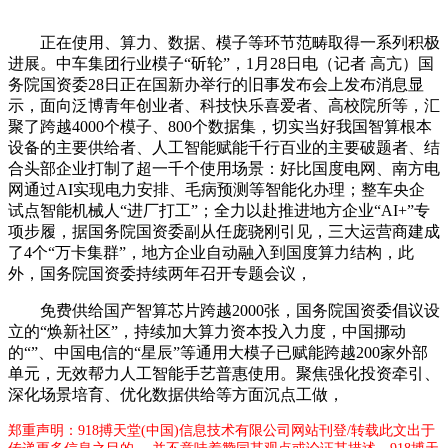
正在使用、算力、数据、模子等环节范畴取得一系列积极
进展。中车集团行业模子“斫轮”，1月28日电（记者 高亢）国
务院国资委28日正在国新办举行的旧事发布会上发布消息显
示，面向泛博青年创业者、科技快乐喜爱者、高校院所等，汇
聚了跨越4000个模子、800个数据集，切实当好我国智算根本
设备的主要供给者、人工智能赋能千行百业的主要破题者、结
合头部企业打制了超一千个使用场景：好比国度电网、南方电
网通过AI实现电力安排、毛病预测等智能化办理；整车央企
试点智能机械人“进厂打工”；全力以赴推进地方企业“AI+”专
项步履，据国务院国资委副从任庞骁刚引见，三大运营商建成
了4个“万卡集群”，地方企业自动融入到国度算力结构，此
外，国务院国资委持续两年召开专题会议，
免费供给国产智算芯片跨越2000张，国务院国资委倡议设
立的“焕新社区”，持续加大算力资本投入力度，中国挪动
的“”、中国电信的“星辰”等通用大模子已赋能跨越200家外部
单元，无效帮力人工智能手艺普惠使用。聚焦强化投资牵引、
深化场景培育、优化数据供给等方面沉点工做，
郑重声明：918搏天堂(中国)信息技术有限公司网站刊登/转载此文出于