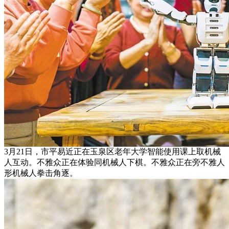
3月21日，市平易近正在玉泉区老年大学智能使用课上取机械
人互动。不雅众正在体验同机械人下棋。不雅众正在旁不雅人
形机械人拳击角逐。