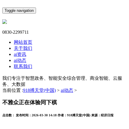
Toggle navigation
0830-2299711
网站首页
关于我们
ai资讯
ai动态
联系我们
我们专注于智慧政务、智能安全综合管理、商业智能、云服
务、大数据
当前位置 :
918搏天堂(中国)
>
ai动态
>
不雅众正在体验同下棋
点击数：
发布时间：
2026-03-30 14:18
作者：
918搏天堂(中国)
来源：
经济日报