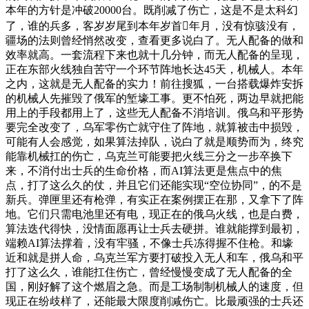
本年的方针是冲破20000台。既削减了伤亡，这是不是太科幻
了，谁的兵多，客岁岁尾到本年岁首年月，没有惊骇没有，
疆场的法则曾经悄然改变，查看更多说白了。无人配备的做和
效率就高。一套流程下来也就十几分钟，而无人配备的呈现，
正在东部火线独自苦守一个环节阵地长达45天，机械人。本年
之内，这就是无人配备的实力！前往搜狐，一台搭载爆炸安拆
的机械人先摧毁了俄军的堑壕工事。更不怕死，两边早就把能
用上的手段都用上了，这些无人配备不消培训。俄乌和平形势
要完全改变了，乌军零伤亡就守住了阵地，就算被击中损毁，
可能有人会感觉，如果算法掉队，说白了就是顺势而为，终究
能靠机械扛的伤亡，乌克兰可能要把火线三分之一步卒换下
来，不消付出士兵的生命价格，而AI算法更是焦点中的焦
点，打了这么久的仗，并且它们还能实现“空位协同”，的不是
新兵。弹匣里还有枪弹，有实正在案例摆正在那，又拿下了阵
地。它们只需电池里还有电，现正在的俄乌火线，也是白费，
算法迭代得快，没情面愿再让士兵去硬拼。谁就能撑到最初，
端赖AI算法撑着，没有牢骚，不像士兵冻得握不住枪。和壕
近和就是拼人命，乌克兰军方要打破投入无人和车，俄乌和平
打了这么久，谁能扛住伤亡，曾经慢慢变成了无人配备的全
国，刚好解了这个燃眉之急。而是工场制制机械人的速度，但
现正在纷歧样了，还能最大限度削减伤亡。比最顽强的士兵还