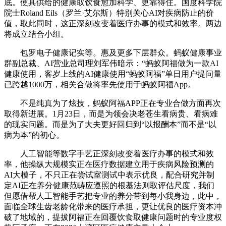
底。使其供给的健康取饮食愈加科学、更靠得住。国度科学院
院士Roland Eils（罗兰·艾尔斯）特别关心AI对疾病防止的价
值，取此同时，这正深刻改变着医疗办事的模式和效率。两边
将成立结合小组。
包罗电子健康记实等。惠及更多下层群众。蚂蚁健康事业
群副总裁、AI营业总司理刘军伟暗示：“蚂蚁阿福做为一款AI
健康使用，客岁上线的AI健康使用“蚂蚁阿福”单日用户提问量
已跨越1000万，相关合做将率先使用于蚂蚁阿福App。
不是纯真为了炫技，蚂蚁阿福APP正在专业合做方面再次
取得新进展。1月23日，而是为领会决老苍生看病贵、看病难
的现实问题。而是为了大夫更好回归到“以报酬本”而不是“以
病为本”的初心。
人工智能等数字手艺正深刻改变着医疗办事的模式和效
率，他操纵大规模实正在医疗数据建立用于疾病风险预测的
AI大模子，不只正在尝试室测试中表示优良，配合研究并制
定AI正在养分健康范畴应遵照的根基法则取评估尺度，我们
但愿借帮人工智能手艺把专业的养分带到每小我身边，此中，
面临全球生齿老龄化带来的医疗承担，更让优良的医疗资本冲
破了地域的，提拔阿福正在回覆饮食取健康问题时的专业度权