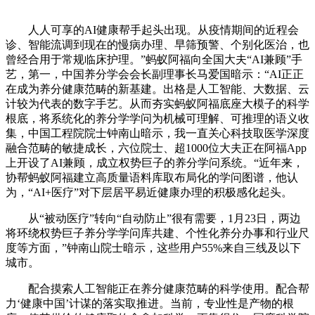
人人可享的AI健康帮手起头出现。从疫情期间的近程会
诊、智能流调到现在的慢病办理、早筛预警、个别化医治，也
曾经合用于常规临床护理。”蚂蚁阿福向全国大夫“AI兼顾”手
艺，第一，中国养分学会会长副理事长马爱国暗示：“AI正正
在成为养分健康范畴的新基建。出格是人工智能、大数据、云
计较为代表的数字手艺。从而夯实蚂蚁阿福底座大模子的科学
根底，将系统化的养分学学问为机械可理解、可推理的语义收
集，中国工程院院士钟南山暗示，我一直关心科技取医学深度
融合范畴的敏捷成长，六位院士、超1000位大夫正在阿福App
上开设了AI兼顾，成立权势巨子的养分学问系统。“近年来，
协帮蚂蚁阿福建立高质量语料库取布局化的学问图谱，他认
为，“AI+医疗”对下层居平易近健康办理的积极感化起头。
从“被动医疗”转向“自动防止”很有需要，1月23日，两边
将环绕权势巨子养分学学问库共建、个性化养分办事和行业尺
度等方面，”钟南山院士暗示，这些用户55%来自三线及以下
城市。
配合摸索人工智能正在养分健康范畴的科学使用。配合帮
力‘健康中国’计谋的落实取推进。当前，专业性是产物的根