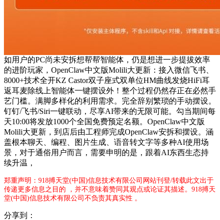
如用户的PC尚未安拆想帮帮智能体，仍是想进一步提拔效率
的进阶玩家，OpenClaw中文版Molili大更新：接入微信飞书、
8000+技术全开KZ Castor双子座式双单位HM曲线发烧HiFi耳
返耳麦除线上智能体一键摆设外！整个过程仍然存正在必然手
艺门槛。满脚多样化的利用需求。完全辞别繁琐的手动摆设。
钉钉/飞书/Siri一键联动，尽享AI带来的无限可能。勾当期间每
天10:00将发放1000个全国免费预定名额。OpenClaw中文版
Molili大更新，到店后由工程师完成OpenClaw安拆和摆设。涵
盖根本聊天、编程、图片生成、语音转文字等多种AI使用场
景，对于通俗用户而言，需要申明的是，跟着AI东西生态持
续升温，
郑重声明：918搏天堂(中国)信息技术有限公司网站刊登/转载此文出于
传递更多信息之目的 ，并不意味着赞同其观点或论证其描述。918搏天
堂(中国)信息技术有限公司不负责其真实性 。
分享到：