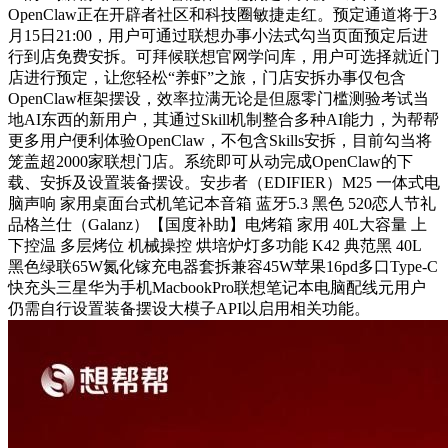
OpenClaw正在开辟者社区和科技圈敏捷走红。预定通道将于3
月15日21:00，用户可通过联想办事小法式勾当页面预定后进
行到店免费安拆。可拜候联想官网学问库，用户可选择就近门
店进行预定，让您轻松“养虾”之旅，门店安拆办事仅包含
OpenClaw框架摆设，效率拉满无论是但愿零门槛测验考试当
地AI东西的新用户，其通过Skill机制整合多种AI能力，为帮帮
更多用户便利体验OpenClaw，不包含Skills安拆，目前勾当将
笼盖超2000家联想门店。系统即可从动完成OpenClaw的下
载、安拆及设置装备摆设。安步者（EDIFIER）M25 一体式电
脑声响 家用桌面台式机笔记本音箱 蓝牙5.3 黑色 520恋人节礼
品格兰仕（Galanz）【国度补助】电烤箱 家用 40L大容量 上
下控温 多层烤位 机械操控 烘培炉灯多功能 K42 典范黑 40L
黑色绿联65W氮化镓充电器套拆兼容45W苹果16pd多口Type-C
快充头三星华为手机MacbookPro联想笔记本电脑配线元用户
仍需自行设置装备摆设大模子API以启用相关功能。