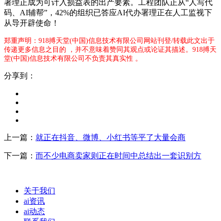
署理正成为可计入损益表的出产要素。工程团队正从“人写代
码、AI辅帮”，42%的组织已答应AI代办署理正在人工监视下
从导开辟使命！
郑重声明：918搏天堂(中国)信息技术有限公司网站刊登/转载此文出于
传递更多信息之目的 ，并不意味着赞同其观点或论证其描述。918搏天
堂(中国)信息技术有限公司不负责其真实性 。
分享到：
上一篇：
就正在抖音、微博、小红书等平了大量会商
下一篇：
而不少电商卖家则正在时间中总结出一套识别方
关于我们
ai资讯
ai动态