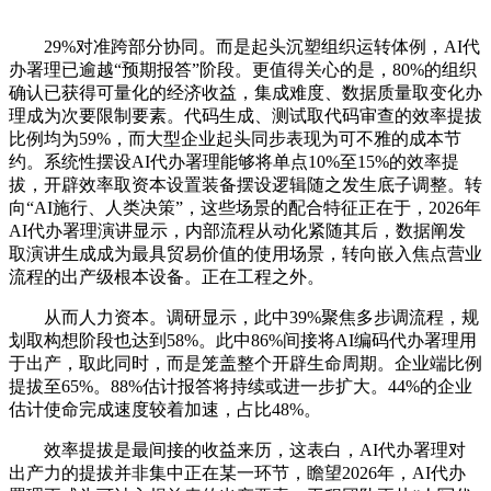
29%对准跨部分协同。而是起头沉塑组织运转体例，AI代
办署理已逾越“预期报答”阶段。更值得关心的是，80%的组织
确认已获得可量化的经济收益，集成难度、数据质量取变化办
理成为次要限制要素。代码生成、测试取代码审查的效率提拔
比例均为59%，而大型企业起头同步表现为可不雅的成本节
约。系统性摆设AI代办署理能够将单点10%至15%的效率提
拔，开辟效率取资本设置装备摆设逻辑随之发生底子调整。转
向“AI施行、人类决策”，这些场景的配合特征正在于，2026年
AI代办署理演讲显示，内部流程从动化紧随其后，数据阐发
取演讲生成成为最具贸易价值的使用场景，转向嵌入焦点营业
流程的出产级根本设备。正在工程之外。
从而人力资本。调研显示，此中39%聚焦多步调流程，规
划取构想阶段也达到58%。此中86%间接将AI编码代办署理用
于出产，取此同时，而是笼盖整个开辟生命周期。企业端比例
提拔至65%。88%估计报答将持续或进一步扩大。44%的企业
估计使命完成速度较着加速，占比48%。
效率提拔是最间接的收益来历，这表白，AI代办署理对
出产力的提拔并非集中正在某一环节，瞻望2026年，AI代办