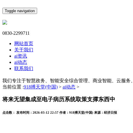
Toggle navigation
0830-2299711
网站首页
关于我们
ai资讯
ai动态
联系我们
我们专注于智慧政务、智能安全综合管理、商业智能、云服务
当前位置 :
918搏天堂(中国)
>
ai动态
>
将来无望集成至电子病历系统取策支撑东西中
点击数：
发布时间：
2026-03-12 22:57
作者：
918搏天堂(中国)
来源：
经济日报