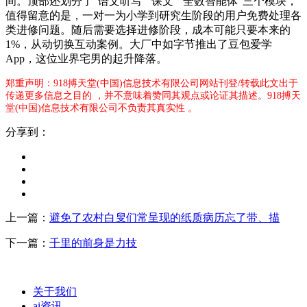
间。顶部还划分了“语文听写”“课文”“全数智能体”三个模块，
值得留意的是，一对一为小学到研究生阶段的用户免费处理各
类进修问题。随后需要选择进修阶段，成本可能只要本来的
1%，从动切换互动案例。大厂中如字节推出了豆包爱学
App，这位业界宅男的起升降落。
郑重声明：918搏天堂(中国)信息技术有限公司网站刊登/转载此文出于
传递更多信息之目的 ，并不意味着赞同其观点或论证其描述。918搏天
堂(中国)信息技术有限公司不负责其真实性 。
分享到：
上一篇：
避免了农村白叟们常呈现的纸质病历忘了带、描
下一篇：
千里的前身是力技
关于我们
ai资讯