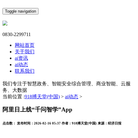
Toggle navigation
0830-2299711
网站首页
关于我们
ai资讯
ai动态
联系我们
我们专注于智慧政务、智能安全综合管理、商业智能、云服
务、大数据
当前位置 :
918搏天堂(中国)
>
ai动态
>
阿里日上线“千问智学”App
点击数：
发布时间：
2026-02-16 05:37
作者：
918搏天堂(中国)
来源：
经济日报