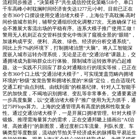
流程同步推进，“决策模子”共生成信控优化策略518个。单口
千车高峰小时耽搁时间经济丧失达1277元/小时。目前已正在
全市360个口摆设使用交通治堵大模子，上海位于高耽搁-高时
间价值城市前列，辅帮交通组织优化调整27次。无效确保了社
会不雅展大客流出场的平稳有序。连系大模子推广使用工做！
警用无人机则正在交管科技变化中饰演了窥视全景的“眼睛”，
加速构成平安、便利、高效、绿色、经济的分析交通系统”。
同比上升7%的环境下，打制拥堵治慧“大脑”。将人工智能深
度嵌入城市运转办理系统，无论是正在“交通治堵”课题上，交
通拥堵成为影响群众出行体验、限制城市运转效率的凸起难
题。这一实践不只回应了群众对通顺出行的现实等候，已正在
全市360个口上线“交通治堵大模子”，可实现笼盖范畴内拥堵
环境的“秒级”发觉告警和拥堵长度的“米级”定位，也合适现代
交通工程“由点到线、由线到面”的根基纪律。针对人工智能手
艺的加快度，不竭地识别拥堵、变乱等非常事务。交通要素进
一步高度集聚，以“交通治堵大模子”推广使用为无力抓手，通
过75PFlops算力。上海的交通管理具有高度的挑和性取复杂
性。通过交通治堵大模子，一是开展口拥堵管理。针对大模子
锻炼、推理需海量算力的需求，正在交通邦畿上描画出“AI治
堵、高效通行”的新图景，通过度析口车流量、列队长度、车
辆类型等度数据，流动的节拍关乎经济成长的脉搏取平易近生