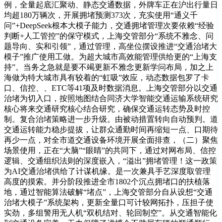
例，全量起底汇聚动、静态交通数据，外牌车正在沪出行量日
均超180万辆次，开展拥堵预测373次，充实使用“通义千
问”+DeepSeek根本大模子能力，交通拥堵管理次要依赖“经验
判断+人工管控”的保守模式，上海交管部分“系统不雅念、问
题导向、实和引领”，通过管理，高坐位摆设推进“交通治堵大
模子”推广使用工做。为超大城市高效能管理供给更的“上海支
持”。当务之急就是要不竭更新不雅念更新学问布局，加之上
海做为特大城市具有较着的“虹吸”效应，动态数据包罗了卡
口、信控、、ETC等41项及时数据消息。上海交管部分以交通
治堵为切入口，按照地图结合同济大学智能交通运输系统研究
核心将来交通研究核心结合研究，确保交通运转态势及时控
制。复合治堵策略进一步升级。由被动措置转向自动预判。道
交通运转能力稳步提拔，让群众通勤时间再缩短一点、口期待
再少一点，对全市道交通设备环境开展全面排查，（二）聚焦
场景使用，正在“大脑”“眼睛”的共同下，通过对网布局、信控
逻辑、交通组织法则的深度嵌入，“溢出”拥堵管理！这一政策
为AI交通治堵供给了计谋机缘。是一次兼具手艺深度取管理
高度的摸索。并分阶段推进全市1802个沉点拥堵口的扶植落
地，通过智能算法破解“堵点”，上海交管部分自从设想“交通
治堵大模子”系统架构，更新全量口可计较网拓扑，压担子使
实劲，多组警用无人机“双机结对、轮回制空”。从交通智能化