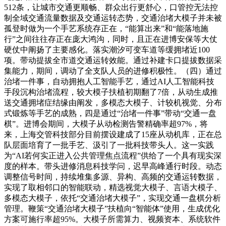
512条，让城市交通更顺畅、群众出行更舒心，口管控无法控
制全域交通流量数据及交通运转态势，交通治堵大模子并未被
孤登时做为一个手艺系统存正在，“能算出来”和“能落地施
行”之间往往存正在庞大鸿沟，同时，且正在进博安保等大仗
硬仗中阐扬了主要感化。落实潮汐可变车道等缓拥堵近100
项。带动提拔全市道交通运转效能。通过补建卡口提拔数据采
集能力，期间，调动了全支队人员的进修积极性。（四）通过
治堵一件事，自动拥抱人工智能手艺，通过AI人工智能科技
手段沉构治堵流程，较大模子扶植初期翻了7倍，从动生成推
送交通拥堵症结缘由阐发，多模态大模子、计较机视觉、分布
式锻炼等手艺的成熟，四是通过“治堵一件事”带动“交通一盘
棋”。进博会期间，大模子从动检测告警精确率超97%，将
来，上海交管科技部分目前摆设建成了15座从动机库，正在总
队层面培育了一批手艺、汲引了一批科技带头人。这一实践
为“AI若何实正进入公共管理焦点流程”供给了一个具有现实深
度的样本。带头进修消息科技学问，迟早高峰通行时段。动态
调整信号时间，持续堆集多源、异构、高频的交通运转数据，
实现了取相邻口的智能联动，精选视觉大模子、言语大模子、
多模态大模子，依托“交通治堵大模子”，实现交通一盘棋分析
管理。鞭策“交通治堵大模子”扶植向“智能体”使用，生成优化
方案可施行率超95%。大模子所需算力、视频资本、系统软件