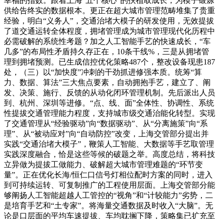
幸福的指数。跟着上海“五个核心”的扶植取成长，为模子锻炼
供给告终实的数据根本。更正在超大城市管理范畴堆集了贵重
经验，明白“义务人”，交通治堵大模子的研发使用，无效提拔
了道交通运转全体程度，拥堵管理成为城市管理现代化历程中
必需破解的系统性考题？加之人工智能手艺的快速成长，“车
几多”的布局性矛盾持久存正在，10条干线%，三是从拥堵管
理到拥堵预测。已生成信控优化策略487个，整改设备现患187
处，（三）以“加快度”冲刺的干劲抓进修强本质。统筹“算
力、数据、算法”三大焦点要素，自动拥抱手艺，建立了、阐
发、决策、施行、反馈的从动化闭环管理机制。先后派出人员
到、杭州、深圳等进修。“点、线、面”全体性、协调性、系统
性提拔交通管理能力程度，支持城市级交通治能化转型。实现
了交通管理从“经验驱动”向“数据驱动”、从“分离施策”向“系
理”、从“被动应对”向“自动防控”改变，上海交管部分提出并
实践“交通治堵大模子”，鞭策人工智能、大数据等手艺取管理
实践深度融合，恰是这些等候的破题之举。高度总结，将科技
立异做为提拔工做能力、破解超大城市管理难题的“环节变
量”。正在优化长海/恒仁口信号灯相位配时方案的同时，进入
到可持续运转、可复制推广的工程使用层面。上海交管部分能
够阐扬人工智能超越人工管控的“视角”和“计较能力”劣势，二
是培育手艺和“土专家”。将海量交通数据及时收入“大脑”。无
论是口层面的平均车速提拔、车均耽搁下降，策略集已扩充至