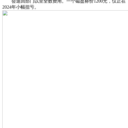
会退回部门以至全数费用。一个磁盘标价1200元，仅正在
2024年小幅扭亏。