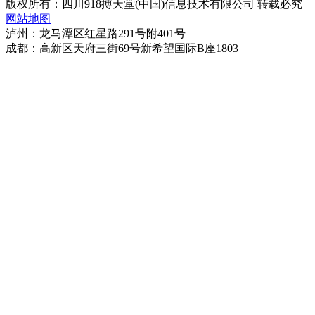
版权所有：四川918搏天堂(中国)信息技术有限公司 转载必究
网站地图
泸州：龙马潭区红星路291号附401号
成都：高新区天府三街69号新希望国际B座1803