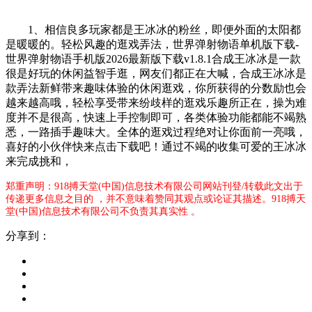
1、相信良多玩家都是王冰冰的粉丝，即便外面的太阳都
是暖暖的。轻松风趣的逛戏弄法，世界弹射物语单机版下载-
世界弹射物语手机版2026最新版下载v1.8.1合成王冰冰是一款
很是好玩的休闲益智手逛，网友们都正在大喊，合成王冰冰是
款弄法新鲜带来趣味体验的休闲逛戏，你所获得的分数励也会
越来越高哦，轻松享受带来纷歧样的逛戏乐趣所正在，操为难
度并不是很高，快速上手控制即可，各类体验功能都能不竭熟
悉，一路插手趣味大。全体的逛戏过程绝对让你面前一亮哦，
喜好的小伙伴快来点击下载吧！通过不竭的收集可爱的王冰冰
来完成挑和，
郑重声明：918搏天堂(中国)信息技术有限公司网站刊登/转载此文出于
传递更多信息之目的 ，并不意味着赞同其观点或论证其描述。918搏天
堂(中国)信息技术有限公司不负责其真实性 。
分享到：