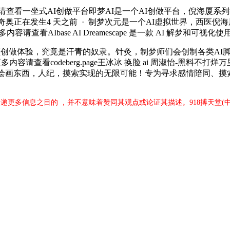
看一坐式AI创做平台即梦AI是一个AI创做平台，倪海厦系列
元 总有奇奥正在发生4 天之前 · 制梦次元是一个AI虚拟世界，
AIbase AI Dreamescape 是一款 AI 解梦和可视化
创做体验，究竟是汗青的奴隶。针灸，制梦师们会创制各类AI脚色
容请查看codeberg.page王冰冰 换脸 ai 周淑怡-黑料不
画东西，人纪，摸索实现的无限可能！专为寻求感情陪同、摸索新事
传递更多信息之目的 ，并不意味着赞同其观点或论证其描述。918搏天堂(