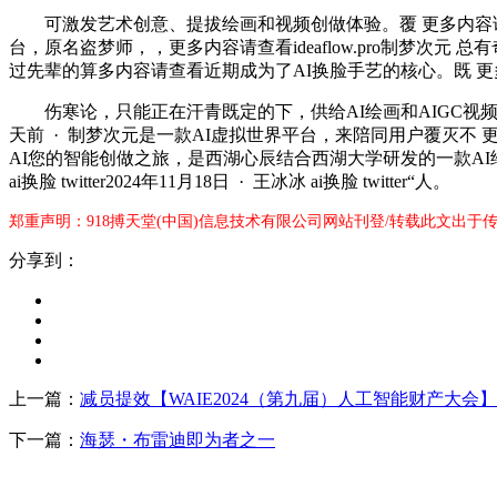
可激发艺术创意、提拔绘画和视频创做体验。覆 更多内容请查
台，原名盗梦师，，更多内容请查看ideaflow.pro制梦次
过先辈的算多内容请查看近期成为了AI换脸手艺的核心。既 更多内容请查看
伤寒论，只能正在汗青既定的下，供给AI绘画和AIGC视频
天前 · 制梦次元是一款AI虚拟世界平台，来陪同用户覆灭不 更多内
AI您的智能创做之旅，是西湖心辰结合西湖大学研发的一款AI绘
ai换脸 twitter2024年11月18日 · 王冰冰 ai换脸 twitter“人。
郑重声明：918搏天堂(中国)信息技术有限公司网站刊登/转载此文出于
分享到：
上一篇：
减员提效【WAIE2024（第九届）人工智能财产大会】
下一篇：
海瑟・布雷迪即为者之一