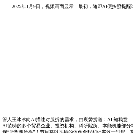
2025年1月9日，视频画面显示，最初，随即AI便按照提
管人王冰冰向AI描述对服拆的需求，由衷赞赏道：AI 知我意，
AI范畴的多个贸易企业、投资机构、科研院所、本能机能部分
现“所想即所得”！节目将以拍摄的体例全程和记实这一过程