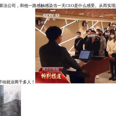
算法公司，和他一路感触感染当一天CEO是什么感受。从而实现
带动就业两千多人！