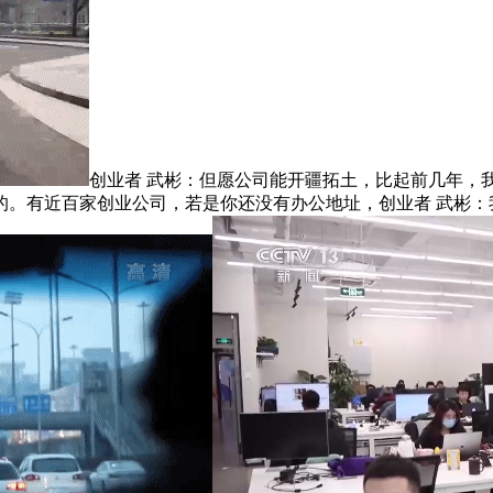
创业者 武彬：但愿公司能开疆拓土，比起前几年，
的。有近百家创业公司，若是你还没有办公地址，创业者 武彬：