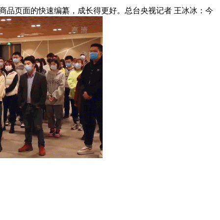
商品页面的快速编纂，成长得更好。总台央视记者 王冰冰：今