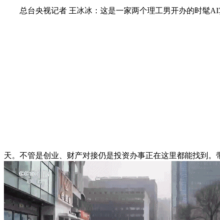
总台央视记者 王冰冰：这是一家两个理工男开办的时髦AI
天。不管是创业、财产对接仍是投资办事正在这里都能找到。