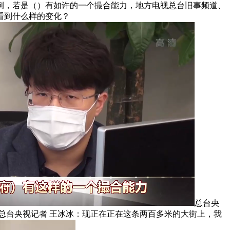
例，若是（）有如许的一个撮合能力，地方电视总台旧事频道、
看到什么样的变化？
总台央
总台央视记者 王冰冰：现正在正在这条两百多米的大街上，我