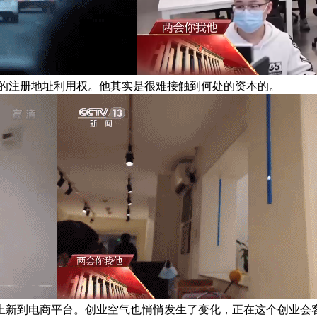
费的注册地址利用权。他其实是很难接触到何处的资本的。
上新到电商平台。创业空气也悄悄发生了变化，正在这个创业会