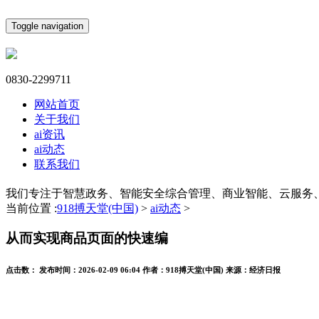
Toggle navigation
0830-2299711
网站首页
关于我们
ai资讯
ai动态
联系我们
我们专注于智慧政务、智能安全综合管理、商业智能、云服务
当前位置 :
918搏天堂(中国)
>
ai动态
>
从而实现商品页面的快速编
点击数：
发布时间：
2026-02-09 06:04
作者：
918搏天堂(中国)
来源：
经济日报