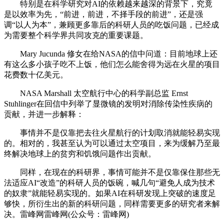
特别是在科学研究对AI的依赖越来越深的背景下，究竟
是以效率为先，“前进，前进，不择手段的前进”，还是强
调“以人为本”，兼顾更多靠后的科研人员的吃饭问题，已经成
为需要整个科学界共同攻克的重要课题。
Mary Jucunda 修女在给NASA的信中问道：目前地球上还
有这么多小孩子吃不上饭，他们怎么能舍得为远在火星的项目
花费数十亿美元。
NASA Marshall 太空航行中心的科学副总监 Ernst
Stuhlinger在回信中列举了显微镜的发明对消除传染性疾病的
贡献，并进一步解释：
事情并不是仅靠把去往火星航行的计划取消就能轻易实现
的。相对的，我甚至认为可以通过太空项目，来为缓解乃至最
终解决地球上的贫穷和饥饿问题作出贡献。
同样，在现在的科研界，事情可能并不是仅靠保住那些无
法适应AI“改造”的科研人员的饭碗，喊几句“避免人成为技术
的奴隶”就能轻易实现的。如果AI在科研发现上突破的速度足
够快，所衍生出的新的科研问题，同样需要更多的研究者来解
决。雷峰网雷峰网(公众号：雷峰网)